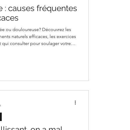
 : causes fréquentes
icaces
ée ou douloureuse? Découvrez les
ments naturels efficaces, les exercices
et qui consulter pour soulager votre
obilité rapidement.
e
llissant, on a mal