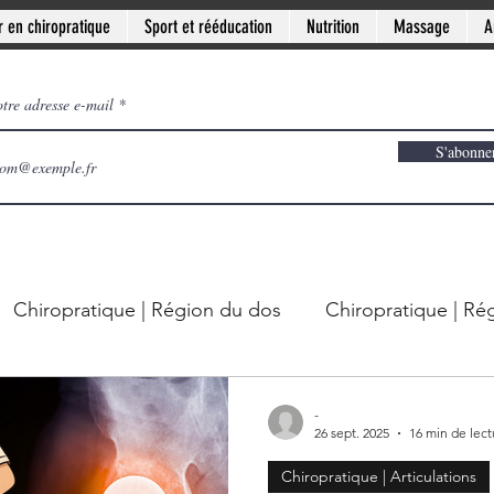
r en chiropratique
Sport et rééducation
Nutrition
Massage
A
otre adresse e-mail
S'abonne
Chiropratique | Région du dos
Chiropratique | Ré
| Articulations
Docteur en chiropratique
-
26 sept. 2025
16 min de lect
Chiropratique | Articulations
ive-sud de Montréal
Clinique PSB à Sainte-Julie: Off