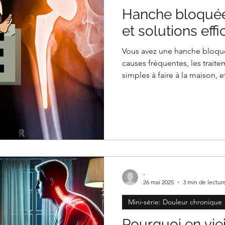
Hanche bloquée
et solutions eff
Vous avez une hanche bloqu
causes fréquentes, les traite
simples à faire à la maison, 
douleur et retrouver votre m
-
26 mai 2025
3 min de lectur
Mini-série: Douleur chronique
Pourquoi en viei