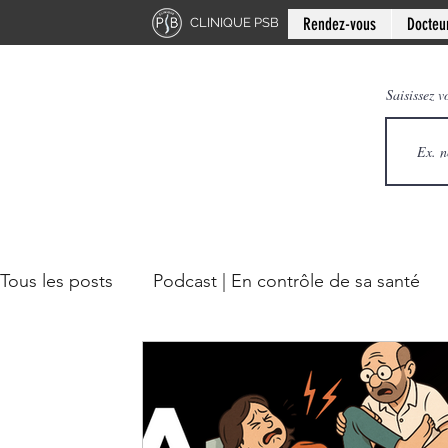
Rendez-vous
Docteu
CLINIQUE PSB
Saisissez v
Tous les posts
Podcast | En contrôle de sa santé
Chiropratique | Mythes en santé
Chiropratique 
Mini-série: Douleur chronique
Clinique PSB: R