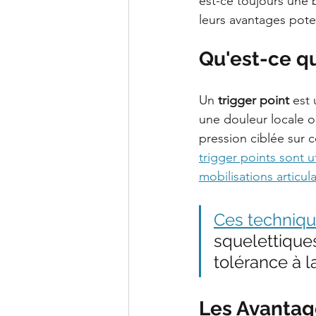
est-ce toujours une 
leurs avantages pote
Qu'est-ce qu'
Un 
trigger point
 est
une douleur locale ou
pression ciblée sur c
trigger points sont 
mobilisations articul
Ces techniq
squelettique
tolérance à l
Les Avantage