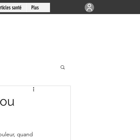
rticles santé
Plus
e | Articulations
 ou
-sud de Montréal
douleur, quand 