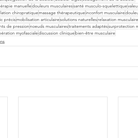
hérapie manuelle
douleurs musculaires
santé musculo-squelettique
valeu
ation chiropratique
massage thérapeutique
inconfort musculaire
douleu
ic précis
mobilisation articulaire
solutions naturelles
relaxation musculair
nts de pression
noeuds musculaires
traitements adaptés
surprotection 
ibération myofasciale
discussion clinique
bien-être musculaire
ons