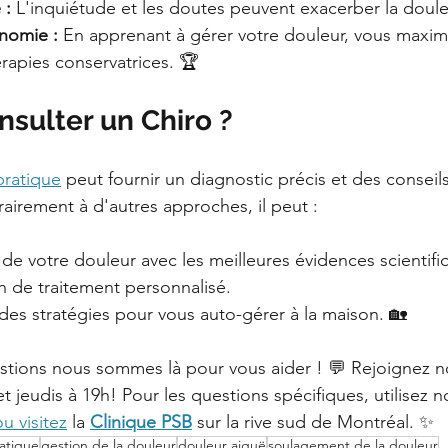
 :
 L'inquiétude et les doutes peuvent exacerber la doule
onomie :
 En apprenant à gérer votre douleur, vous maximi
érapies conservatrices. 🏆
sulter un Chiro ? 
pratique
 peut fournir un diagnostic précis et des conseil
rairement à d'autres approches, il peut :
 de votre douleur avec les meilleures évidences scientifiq
n de traitement personnalisé.
des stratégies pour vous auto-gérer à la maison. 🏡
stions nous sommes là pour vous aider ! 💬 Rejoignez n
 et jeudis à 19h! Pour les questions spécifiques, utilisez 
u visitez
 la 
Clinique PSB
 sur la rive sud de Montréal. ✨
atique
gestion de la douleur
douleur aiguë
soulagement de la douleur