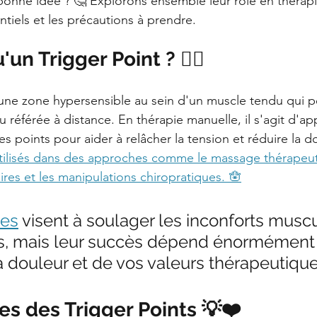
bonne idée ? 🤔 Explorons ensemble leur rôle en thérapi
ntiels et les précautions à prendre.
un Trigger Point ? 🏋‍♂️‍
 une zone hypersensible au sein d'un muscle tendu qui 
 référée à distance. En thérapie manuelle, il s'agit d'ap
es points pour aider à relâcher la tension et réduire la do
utilisés dans des approches comme le massage thérapeut
aires et les manipulations chiropratiques. 🪬‍
ues
 visent à soulager les inconforts musc
s, mais leur succès dépend énormément 
a douleur et de vos valeurs thérapeutique
s des Trigger Points 💡❤️