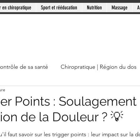
r en chiropratique
Sport et rééducation
Nutrition
Massage
A
contrôle de sa santé
Chiropratique | Région du dos
ure
cou
Chiropratique | Mythes en santé
Chiropratiqu
ger Points : Soulagement
ion de la Douleur ? 💡
Mini-série: Douleur chronique
Clinique PSB: Rive
ur 5.
il faut savoir sur les trigger points : leur impact sur la 