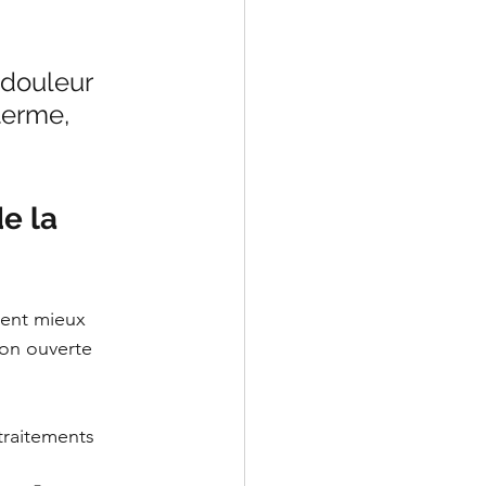
 douleur 
terme, 
e la 
nent mieux 
ion ouverte 
traitements 