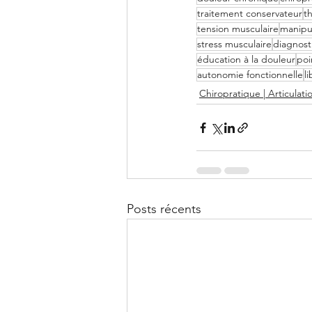
traitement conservateur
t
tension musculaire
manipul
stress musculaire
diagnost
éducation à la douleur
poi
autonomie fonctionnelle
l
Chiropratique | Articulati
Posts récents