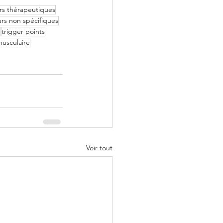
rs thérapeutiques
rs non spécifiques
e
trigger points
musculaire
Voir tout