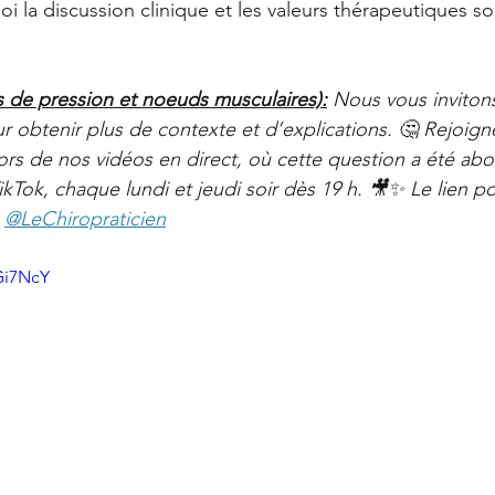
Offres
La Santé Soignée Par Accident
uoi la discussion clinique et les valeurs thérapeutiques so
ts de pression et noeuds musculaires):
Nous vous invitons
ur obtenir plus de contexte et d’explications. 🤔 Rejoig
s de nos vidéos en direct, où cette question a été abo
kTok, chaque lundi et jeudi soir dès 19 h. 🎥✨ Le lien po
 
@LeChiropraticien
Gi7NcY