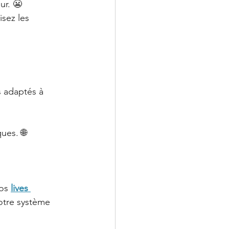
ur. 😬
sez les 
s adaptés à 
LeChiropraticien@cl
ues. 🌐
os 
lives 
notre système 