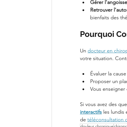
Gérer l'angoisse
Retrouver l'aut
bienfaits des th
Pourquoi Con
Un 
docteur en chiro
votre situation. Cont
Évaluer la cause
Proposer un pla
Vous enseigner 
Si vous avez des que
interactifs
 les lundis
de 
téléconsultation o
douleur chronique
chiropr