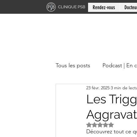
Rendez-vous
Docteu
CLINIQUE PSB
Tous les posts
Podcast | En 
23 févr. 2025
3 min de lect
Chiropratique | Région du 
Les Trig
Aggravat
Docteur en chiropratique
Noté NaN étoiles s
Découvrez tout ce qu'