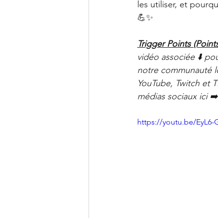
Clinique PSB à Sainte-Julie: 
les utiliser, et pourq
💪✨
Trigger Points (Poin
vidéo associée ⬇️ po
notre communauté lor
YouTube, Twitch et Ti
médias sociaux ici ➡️
https://youtu.be/EyL6-