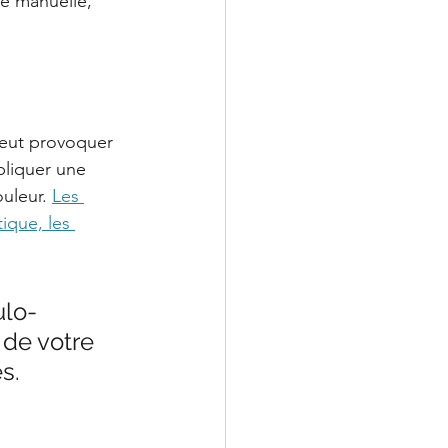
e manuelle, 
peut provoquer 
pliquer une 
uleur. 
Les 
ique, les 
ulo-
de votre 
s.