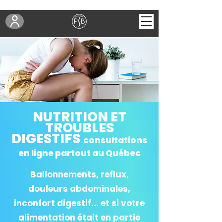
NUTRITION ET
TROUBLES
DIGESTIFS
consultations
en ligne partout au Québec
Ballonnements, reflux,
douleurs abdominales,
inconfort digestif... et si votre
alimentation était en partie