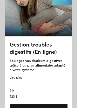
Gestion troubles
digestifs (En ligne)
Soulagez vos douleurs digestives
grâce à un plan alimentaire adapté
à votre système.
Lire plus
1 h
125 dollars
125 $
canadiens