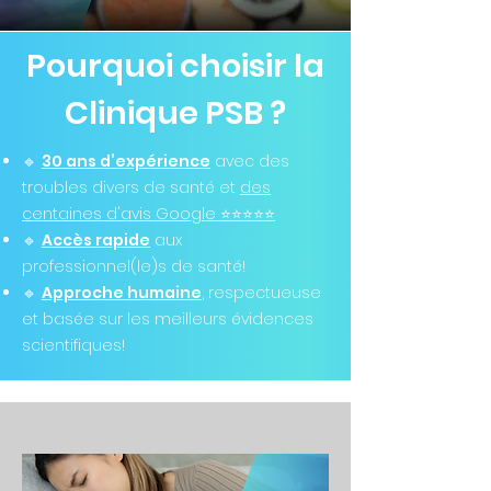
Pourquoi choisir la
Clinique PSB ?
🔹
30 ans d’expérience
avec des
troubles divers de santé et
des
centaines d'avis Google ⭐️⭐️⭐️⭐️⭐️
🔹
Accès rapide
aux
professionnel(le)s de santé!
🔹
Approche humaine
, respectueuse
et basée sur les meilleurs évidences
scientifiques!