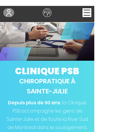
CLINIQUE PSB
CHIROPRATIQUE À
SAINTE-JULIE
Depuis plus de 30 ans
, la Clinique
PSB accompagne les gens de
Sainte-Julie et de toute la Rive-Sud
de Montréal dans le soulagement,