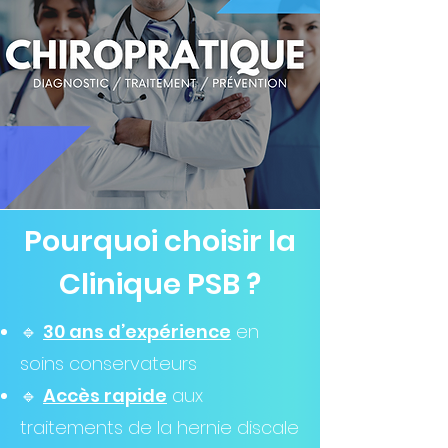
Pourquoi choisir la
Clinique PSB ?
🔹
30 ans d’expérience
en
soins conservateurs
🔹
Accès rapide
aux
traitements de la hernie discale