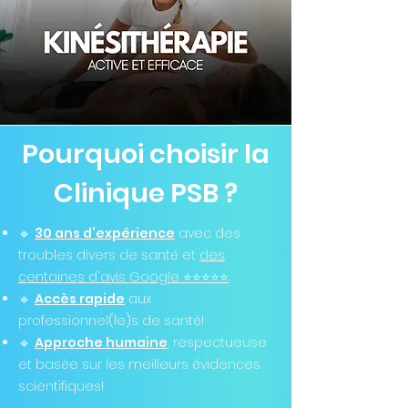
Pourquoi choisir la
Clinique PSB ?
🔹
30 ans d’expérience
avec des
troubles divers de santé et
des
centaines d'avis Google ⭐️⭐️⭐️⭐️⭐️
🔹
Accès rapide
aux
professionnel(le)s de santé!
🔹
Approche humaine
, respectueuse
et basée sur les meilleurs évidences
scientifiques!