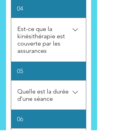
Cela dépend de votre
04
condition, de votre mode de
vie et de vos objectifs.
Est-ce que la
kinésithérapie est
couverte par les
assurances
La plupart des assurances
05
couvrent la massothérapie. Il
est recommandé de vérifier
votre contrat.
Quelle est la durée
d’une séance
Les séances de
06
kinésithérapie sont d’une
durée de 60 minutes.