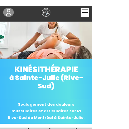
KINÉSITHÉRAPIE
à Sainte-Julie (Rive-
Sud)
Soulagement des douleurs
musculaires et articulaires sur la
Rive-Sud de Montréal à Sainte-Julie.