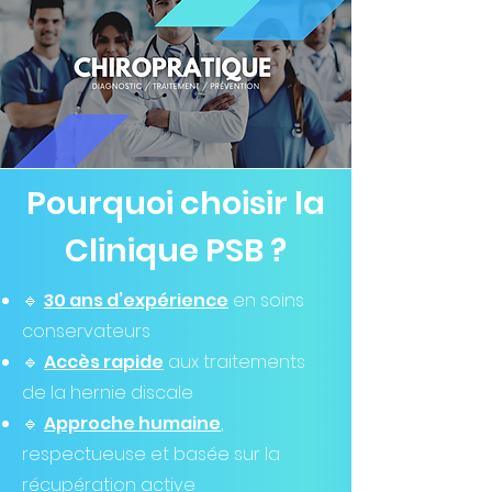
Pourquoi choisir la
Clinique PSB ?
🔹
30 ans d’expérience
en soins
conservateurs
🔹
Accès rapide
aux traitements
de la hernie discale
🔹
Approche humaine
,
respectueuse et basée sur la
récupération active