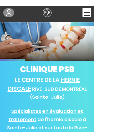
CLINIQUE PSB
LE CENTRE DE LA
HERNIE
DISCALE
RIVE-SUD DE MONTRÉAL
(Sainte-Julie)
Spécialistes en évaluation et
traitement
de l’hernie discale à
Sainte-Julie et sur toute la Rive-