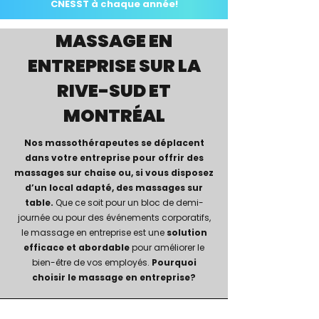
CNESST à chaque année!
MASSAGE EN
ENTREPRISE SUR LA
RIVE-SUD ET
MONTRÉAL
Nos massothérapeutes se déplacent
dans votre entreprise pour offrir des
massages sur chaise ou, si vous disposez
d’un local adapté, des massages sur
table.
Que ce soit pour un bloc de demi-
journée ou pour des événements corporatifs,
le massage en entreprise est une
solution
efficace et abordable
pour améliorer le
bien-être de vos employés.
Pourquoi
choisir le massage en entreprise?