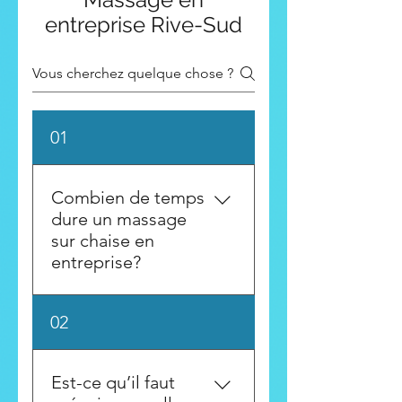
entreprise Rive-Sud
01
Combien de temps
dure un massage
sur chaise en
entreprise?
Généralement 15 à 20
02
minutes par employé, ce qui
permet de couvrir plusieurs
personnes dans une demi-
Est-ce qu’il faut
journée.