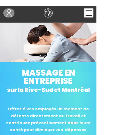
MASSAGE EN
ENTREPRISE
sur la Rive-Sud et Montréal
Offrez à vos employés un moment de
détente directement au travail et
contribuez préventivement dans leurs
santé pour diminuer vos dépenses