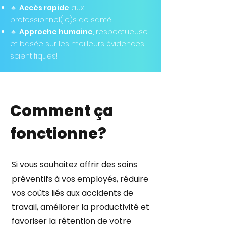
🔹
Accès rapide
aux
professionnel(le)s de santé!
🔹
Approche humaine
, respectueuse
et basée sur les meilleurs évidences
scientifiques!
Comment ça
fonctionne?
Si vous souhaitez offrir des soins
préventifs à vos employés, réduire
vos coûts liés aux accidents de
travail, améliorer la productivité et
favoriser la rétention de votre