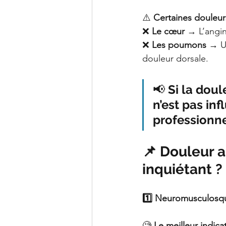
⚠️ 
Certaines douleur
❌ 
Le cœur
 → L’angi
❌ 
Les poumons
 → U
douleur dorsale.
📢 
Si la doul
n’est pas in
professionne
📌 Douleur a
inquiétant ?
1️⃣ Neuromusculosqu
🧐 
Le meilleur indic