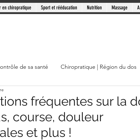
r en chiropratique
Sport et rééducation
Nutrition
Massage
A
contrôle de sa santé
Chiropratique | Région du dos
re
cou
Chiropratique | Mythes en santé
Chiropratiqu
ions fréquentes sur la d
s, course, douleur
Mini-série: Douleur chronique
Clinique PSB: Rive
les et plus !