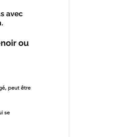
as avec 
.
noir ou 
LeChiropraticien@cl
gé, peut être 
i se 