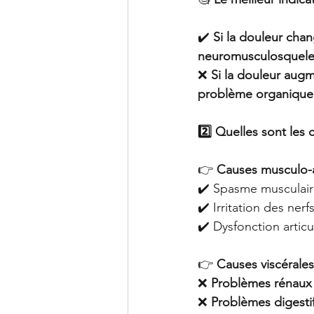
✔️ 
Si la douleur chan
neuromusculosquele
❌ 
Si la douleur aug
problème organique
2️⃣ Quelles sont les 
👉 
Causes musculo-ar
✔️ Spasme musculai
✔️ Irritation des nerf
✔️ Dysfonction articu
👉 
Causes viscérales
❌ 
Problèmes rénaux (
❌ 
Problèmes digestifs