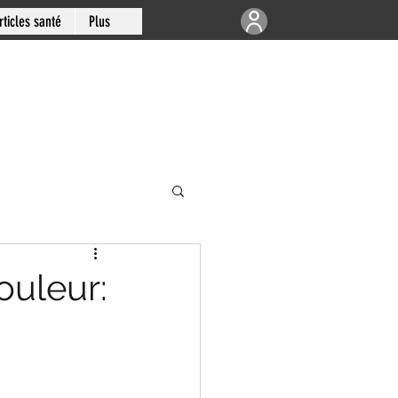
rticles santé
Plus
e | Articulations
ouleur:
-sud de Montréal