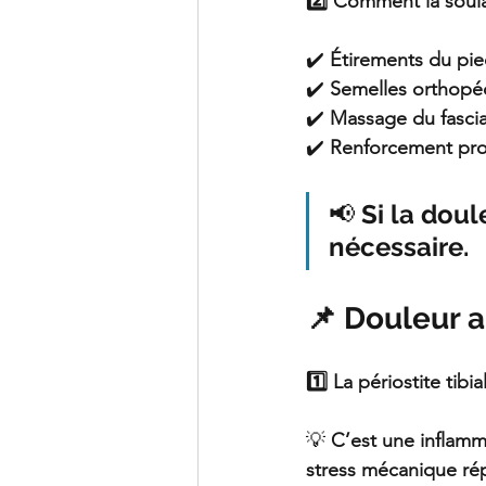
2️⃣ Comment la soul
✔️ 
Étirements du pie
✔️ 
Semelles orthopé
✔️ 
Massage du fascia
✔️ 
Renforcement prog
📢 
Si la doul
nécessaire.
📌 Douleur a
1️⃣ La périostite tibia
💡 
C’est une inflamm
stress mécanique rép