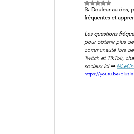
Clinique PSB à Sainte-Julie: 
Noté NaN étoiles s
📝 
Douleur au dos, 
fréquentes et appren
Les questions fréque
pour obtenir plus de
communauté lors de n
Twitch et TikTok, cha
sociaux ici ➡️ 
@LeChi
https://youtu.be/qIuzi