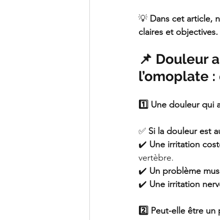
💡 
Dans cet article,
claires et objectives.
📌 Douleur a
l’omoplate : 
1️⃣ Une douleur qui 
✅ 
Si la douleur est 
✔️ 
Une irritation cos
vertèbre.
✔️ 
Un problème musc
✔️ 
Une irritation ner
2️⃣ Peut-elle être u