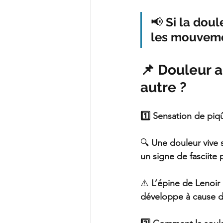
📢 
Si la doul
les mouveme
📌 Douleur a
autre ?
1️⃣ Sensation de piqû
🔍 
Une douleur vive s
un signe de fasciite p
⚠️ 
L’épine de Lenoir
développe à cause de