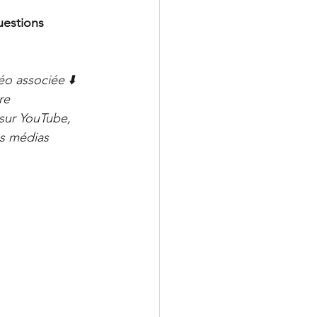
estions 
éo associée ⬇️ 
re 
sur YouTube, 
es médias 