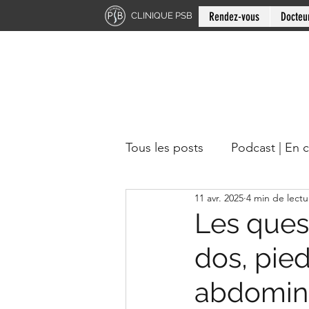
Rendez-vous
Docteu
CLINIQUE PSB
Tous les posts
Podcast | En 
11 avr. 2025
4 min de lectu
Chiropratique | Région du 
Les quest
dos, pied
Docteur en chiropratique
abdomina