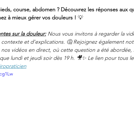
Offres
La Santé Soignée Par Accident
ur 5.
pieds, course, abdomen ? Découvrez les réponses aux qu
ez à mieux gérer vos douleurs !
 💡
ntes sur la douleur:
Nous vous invitons à regarder la vid
 contexte et d’explications. 🤔 Rejoignez également not
os vidéos en direct, où cette question a été abordée, 
que lundi et jeudi soir dès 19 h. 🎥✨ Le lien pour tous l
ropraticien
ecg1Lw