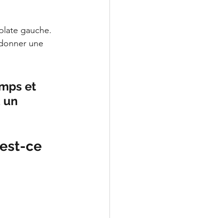
plate gauche.
 donner une 
emps et 
 un 
est-ce 
.