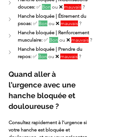
douces:
 ✅ 
Bon
 ou ❌ 
mauvais
 ?
Hanche bloquée | Étirement du 
psoas:
 ✅ 
Bon
 ou ❌ 
mauvais
 ?
Hanche bloquée | Renforcement 
musculaire:
 ✅ 
Bon
 ou ❌ 
mauvais
 ?
Hanche bloquée | Prendre du 
repos:
 ✅ 
Bon
 ou ❌ 
mauvais
 ?
Quand aller à 
l’urgence avec une 
hanche bloquée et 
douloureuse ?
Consultez rapidement à l’urgence si 
votre hanche est bloquée et 