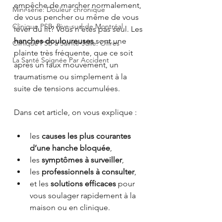
empêche de marcher normalement, 
Mini-série: Douleur chronique
de vous pencher ou même de vous 
Clinique PSB: Rive-sud de Montréal
lever du lit? Vous n’êtes pas seul. Les 
hanches douloureuses
 sont une 
Clinique PSB à Sainte-Julie: Offres
plainte très fréquente, que ce soit 
La Santé Soignée Par Accident
après un faux mouvement, un 
traumatisme ou simplement à la 
suite de tensions accumulées.
Dans cet article, on vous explique :
les 
causes les plus courantes 
d’une hanche bloquée
,
les 
symptômes à surveiller
,
les 
professionnels à consulter
,
et les 
solutions efficaces
 pour 
vous soulager rapidement à la 
maison ou en clinique.