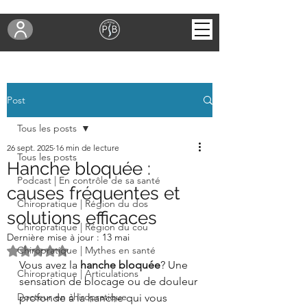
Post
Tous les posts
26 sept. 2025
16 min de lecture
Tous les posts
Hanche bloquée :
Podcast | En contrôle de sa santé
causes fréquentes et
Chiropratique | Région du dos
solutions efficaces
Chiropratique | Région du cou
Dernière mise à jour :
13 mai
Noté NaN étoiles sur 5.
Chiropratique | Mythes en santé
Vous avez la 
hanche bloquée
? Une 
Chiropratique | Articulations
sensation de blocage ou de douleur 
Docteur en chiropratique
profonde à la hanche qui vous 