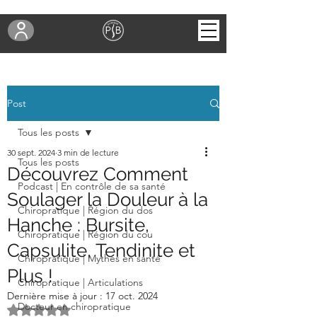
Post
Tous les posts
30 sept. 2024
3 min de lecture
Tous les posts
Découvrez Comment
Podcast | En contrôle de sa santé
Soulager la Douleur à la
Chiropratique | Région du dos
Hanche : Bursite,
Chiropratique | Région du cou
Capsulite, Tendinite et
Chiropratique | Mythes en santé
Plus !
Chiropratique | Articulations
Dernière mise à jour :
17 oct. 2024
Docteur en chiropratique
Noté NaN étoiles sur 5.