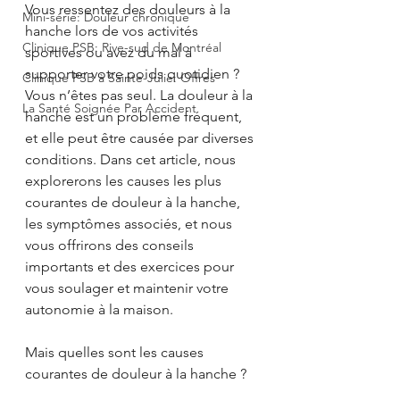
Vous ressentez des douleurs à la 
Mini-série: Douleur chronique
hanche lors de vos activités 
Clinique PSB: Rive-sud de Montréal
sportives ou avez du mal à 
supporter votre poids quotidien ? 
Clinique PSB à Sainte-Julie: Offres
Vous n’êtes pas seul. La douleur à la 
La Santé Soignée Par Accident
hanche est un problème fréquent, 
et elle peut être causée par diverses 
conditions. Dans cet article, nous 
explorerons les causes les plus 
courantes de douleur à la hanche, 
les symptômes associés, et nous 
vous offrirons des conseils 
importants et des exercices pour 
vous soulager et maintenir votre 
autonomie à la maison.
Mais quelles sont les causes 
courantes de douleur à la hanche ?