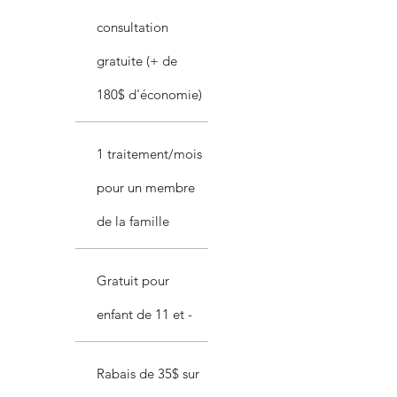
Accès Privilégié à un système de
consultation
clavardage sécurisé
gratuite (+ de
Accès prioritaire pour les rendez-
180$ d'économie)
vous d’urgence
1 traitement/mois
pour un membre
de la famille
Gratuit pour
enfant de 11 et -
Rabais de 35$ sur