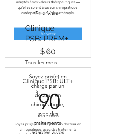
adaptés à vos valeurs thérapeutiques —
qu’elles soient à saveur chiropratique,
Best Value
ostéopathique ou massothérapie.
Clinique
Acheter
PSB: PREM+
60 $
$
60
Première consultation gratuite (+
Tous les mois
de 180$ d'économie)
Soyez pris(e) en
1 traitement/mois pour un membre
Clinique PSB: ULT+
charge par un
de la famille
90$
$
90
docteur en
Gratuit pour enfant de 11 et -
chiropratique,
Rabais de 35$ sur les traitements
avec des
Tous les mois
de base (30 mins)
traitements
Soyez pris(e) en charge par un docteur en
chiropratique, avec des traitements
Aucun frais pour les réévaluations
adaptés à vos