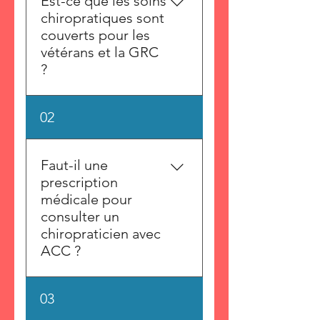
Est-ce que les soins
chiropratiques sont
couverts pour les
vétérans et la GRC
?
Oui. Les anciens
02
combattants et les membres
de la GRC ont droit à des
soins chiropratiques
Faut-il une
entièrement couverts par
prescription
Anciens Combattants
médicale pour
Canada (ACC). Aucun
consulter un
paiement requis si vous êtes
chiropraticien avec
admissible.
ACC ?
Non. Une fois que vous êtes
03
enregistré comme client