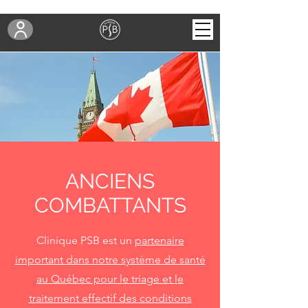
ANCIENS
COMBATTANTS
Clinique PSB est un
partenaire
important dans notre système de santé
au Québec pour le triage et le
traitement effectif des conditions