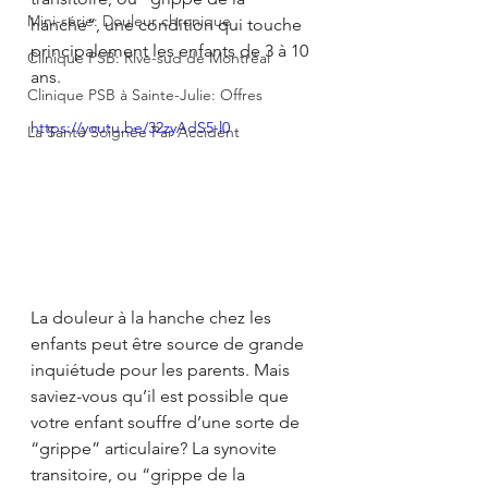
Mini-série: Douleur chronique
hanche”, une condition qui touche 
principalement les enfants de 3 à 10 
Clinique PSB: Rive-sud de Montréal
ans.
Clinique PSB à Sainte-Julie: Offres
https://youtu.be/32zyAdS5-l0
La Santé Soignée Par Accident
La douleur à la hanche chez les 
enfants peut être source de grande 
inquiétude pour les parents. Mais 
saviez-vous qu’il est possible que 
votre enfant souffre d’une sorte de 
“grippe” articulaire? La synovite 
transitoire, ou “grippe de la 