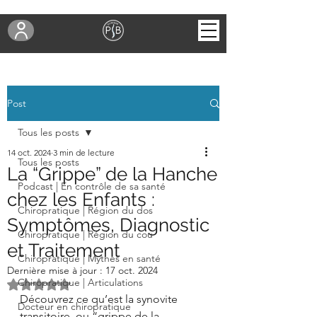
Post
Tous les posts
14 oct. 2024
3 min de lecture
Tous les posts
La “Grippe” de la Hanche
Podcast | En contrôle de sa santé
chez les Enfants :
Chiropratique | Région du dos
Symptômes, Diagnostic
Chiropratique | Région du cou
et Traitement
Chiropratique | Mythes en santé
Dernière mise à jour :
17 oct. 2024
Chiropratique | Articulations
Noté NaN étoiles sur 5.
Découvrez ce qu’est la synovite 
Docteur en chiropratique
transitoire, ou “grippe de la 