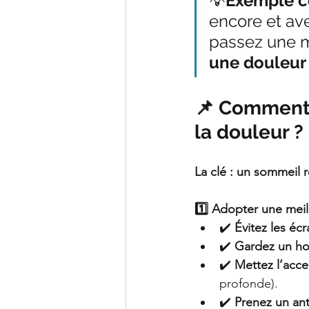
💡
Exemple co
encore et ave
passez une ma
une douleur 
📌 Comment b
la douleur ?
La clé : un sommeil 
1️⃣ Adopter une mei
✔️ 
Évitez les éc
✔️ 
Gardez un ho
✔️ 
Mettez l’acce
profonde).
✔️ 
Prenez un ant