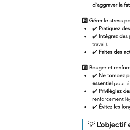
d’aggraver la fa
2️⃣ Gérer le stress p
✔️ 
Pratiquez des
✔️ 
Intégrez des 
travail).
✔️ 
Faites des act
3️⃣ Bouger et renfor
✔️ 
Ne tombez pas
essentiel
 pour é
✔️ 
Privilégiez d
renforcement lé
✔️ 
Évitez les lo
💡
 L’objecti