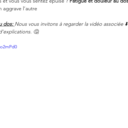
 et vous vous sentez épuisé ? 
Fatigue et douleur au do
Offres
La Santé Soignée Par Accident
un aggrave l’autre
u dos: 
Nous vous invitons à regarder la vidéo associée ⬇️
’explications. 🤔 
_do2mPd0