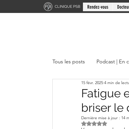
Rendez-vous
Docteu
CLINIQUE PSB
Tous les posts
Podcast | En 
15 févr. 2025
4 min de lect
Chiropratique | Région du 
Fatigue 
briser le
Docteur en chiropratique
Dernière mise à jour :
14 m
Noté NaN étoiles s