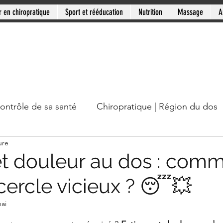
r en chiropratique
Sport et rééducation
Nutrition
Massage
A
contrôle de sa santé
Chiropratique | Région du dos
ure
cou
Chiropratique | Mythes en santé
Chiropratiqu
et douleur au dos : com
 cercle vicieux ? 😴💥
Mini-série: Douleur chronique
Clinique PSB: Rive
ai
ur 5.