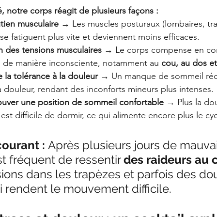
, notre corps réagit de plusieurs façons :
tien musculaire
 → Les muscles posturaux (lombaires, tr
se fatiguent plus vite et deviennent moins efficaces.
 des tensions musculaires
 → Le corps compense en con
s de manière inconsciente, notamment au 
cou, au dos e
 la tolérance à la douleur
 → Un manque de sommeil rédui
a douleur, rendant des inconforts mineurs plus intenses.
trouver une position de sommeil confortable
 → Plus la dou
 est difficile de dormir, ce qui alimente encore plus le cyc
ourant :
 Après plusieurs jours de mauvai
st fréquent de ressentir 
des raideurs au 
sions dans les trapèzes et parfois des do
 rendent le mouvement difficile.