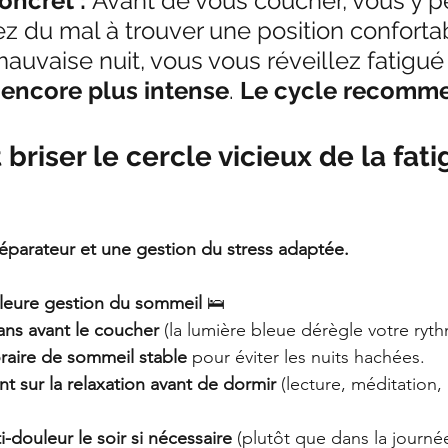
ncret : 
Avant de vous coucher, vous y p
z du mal à trouver une position conforta
uvaise nuit, vous vous réveillez fatigué
encore plus intense
. 
Le cycle recomm
riser le cercle vicieux de la fati
réparateur et une gestion du stress adaptée.
lleure gestion du sommeil
 🛌
rans avant le coucher
 (la lumière bleue dérègle votre ryt
raire de sommeil stable
 pour éviter les nuits hachées.
nt sur la relaxation avant de dormir
 (lecture, méditation, 
i-douleur le soir si nécessaire
 (plutôt que dans la journé