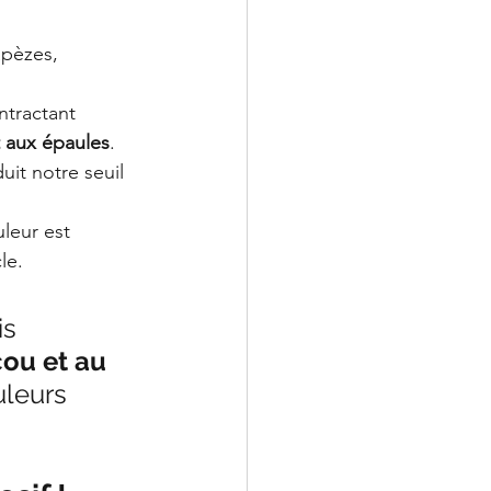
apèzes, 
tractant 
t aux épaules
.
t notre seuil 
leur est 
le.
s 
cou et au 
uleurs 