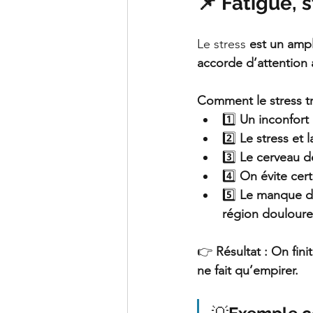
📌 Fatigue, s
Le stress 
est un ampl
accorde d’attention 
Comment le stress t
1️⃣ 
Un inconfort 
2️⃣ 
Le stress et 
3️⃣ 
Le cerveau d
4️⃣ 
On évite cer
5️⃣ 
Le manque d’a
région doulour
👉 
Résultat : On fin
ne fait qu’empirer.