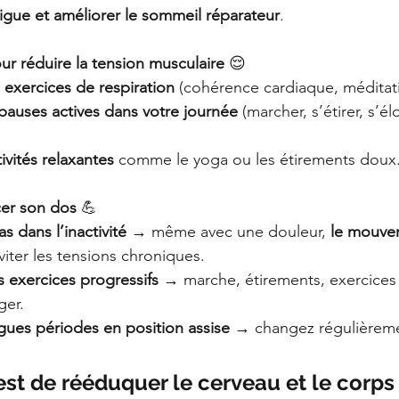
tigue et améliorer le sommeil réparateur
.
our réduire la tension musculaire
 😌
 exercices de respiration
 (cohérence cardiaque, méditat
pauses actives dans votre journée
 (marcher, s’étirer, s’é
ivités relaxantes
 comme le yoga ou les étirements doux
cer son dos
 💪
 dans l’inactivité
 → même avec une douleur, 
le mouve
viter les tensions chroniques.
es exercices progressifs
 → marche, étirements, exercices
ger.
ngues périodes en position assise
 → changez régulièreme
f est de rééduquer le cerveau et le corps