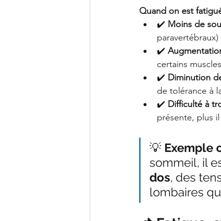
Quand on est fatigué
✔️ 
Moins de sou
paravertébraux) 
✔️ 
Augmentation
certains muscle
✔️ 
Diminution de
de tolérance à l
✔️ 
Difficulté à 
présente, plus il
💡 
Exemple c
sommeil, il e
dos
, des ten
lombaires qui