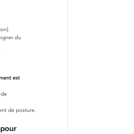
ion).
loigner du 
.
ment est 
 de 
nt de posture.
 pour 