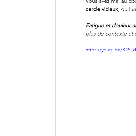
Vous avez mal au dos
Clinique PSB à Sainte-Julie: 
cercle vicieux
, où l’
Fatigue et douleur a
plus de contexte et d
https://youtu.be/K4S