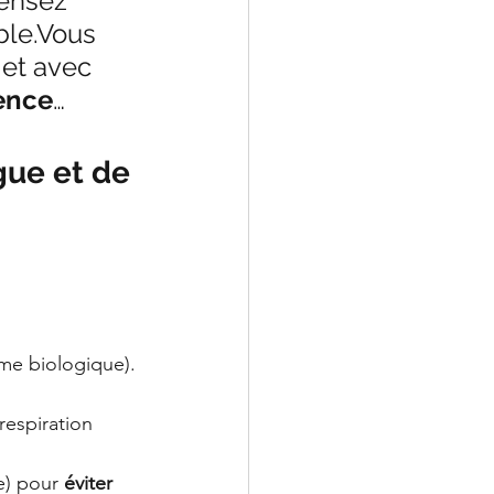
ensez 
ble.Vous 
 et avec 
ence
…
gue et de 
LeChiropraticien@cl
hme biologique).
respiration 
e) pour 
éviter 