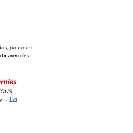
dos
, pourquoi 
tir avec des 
rnies 
vous 
 » - 
La 