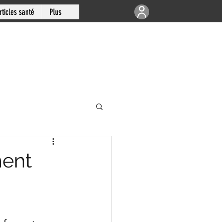
rticles santé
Plus
e | Articulations
ment
-sud de Montréal