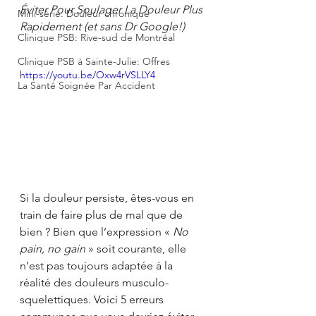
Éviter Pour Soulager La Douleur Plus 
Mini-série: Douleur chronique
Rapidement (et sans Dr Google!)
Clinique PSB: Rive-sud de Montréal
Clinique PSB à Sainte-Julie: Offres
https://youtu.be/Oxw4rVSLLY4
La Santé Soignée Par Accident
Si la douleur persiste, êtes-vous en 
train de faire plus de mal que de 
bien ? Bien que l’expression « 
No 
pain, no gain
 » soit courante, elle 
n’est pas toujours adaptée à la 
réalité des douleurs musculo-
squelettiques. Voici 5 erreurs 