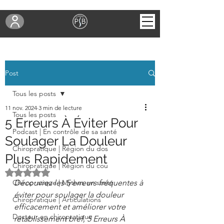
Post
Tous les posts
11 nov. 2024
3 min de lecture
Tous les posts
5 Erreurs À Éviter Pour
Podcast | En contrôle de sa santé
Soulager La Douleur
Chiropratique | Région du dos
Plus Rapidement
Chiropratique | Région du cou
Noté NaN étoiles sur 5.
Chiropratique | Mythes en santé
Découvrez les 5 erreurs fréquentes à 
éviter pour soulager la douleur 
Chiropratique | Articulations
efficacement et améliorer votre 
Docteur en chiropratique
rétablissement bref, 5 Erreurs À 