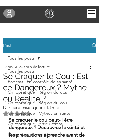
Post
Tous les posts
12 mai 2025
3 min de lecture
Tous les posts
Se Craquer le Cou : Est-
Podcast | En contrôle de sa santé
ce Dangereux ? Mythe
Chiropratique | Région du dos
ou Réalité ?
Chiropratique | Région du cou
Dernière mise à jour :
13 mai
Noté NaN étoiles sur 5.
Chiropratique | Mythes en santé
Se craquer le cou peut-il être 
Chiropratique | Articulations
dangereux ? Découvrez la vérité et 
Docteur en chiropratique
les précautions à prendre avant de 