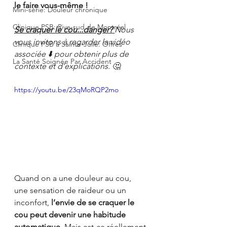
le faire vous-même !
Mini-série: Douleur chronique
Clinique PSB: Rive-sud de Montréal
Se craquer le cou...danger? 
Nous 
vous invitons à regarder la vidéo 
Clinique PSB à Sainte-Julie: Offres
associée ⬇️ pour obtenir plus de 
La Santé Soignée Par Accident
contexte et d’explications. 🤔 
https://youtu.be/23qMoRQP2mo
Quand on a une douleur au cou, 
une sensation de raideur ou un 
inconfort, 
l’envie de se craquer le 
cou peut devenir une habitude 
automatique.
 Mais est-ce réellement 