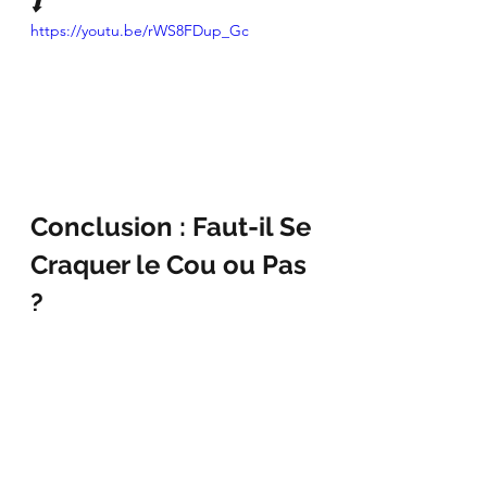
⬇️
https://youtu.be/rWS8FDup_Gc
Conclusion : Faut-il Se 
Craquer le Cou ou Pas 
?
Se craquer le cou 
n’est pas 
nécessairement dangereux
, mais 
peut être contre-productif
 s’il est fait 
de façon excessive et incontrôlée.