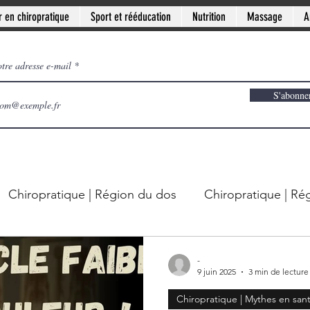
r en chiropratique
Sport et rééducation
Nutrition
Massage
A
otre adresse e-mail
S'abonne
Chiropratique | Région du dos
Chiropratique | Ré
| Articulations
Docteur en chiropratique
-
9 juin 2025
3 min de lecture
Chiropratique | Mythes en san
ive-sud de Montréal
Clinique PSB à Sainte-Julie: Off