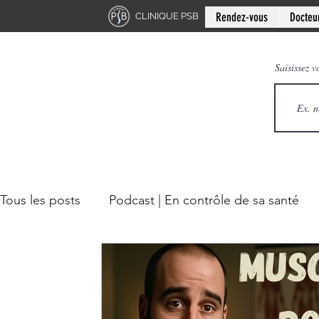
Rendez-vous
Docteu
CLINIQUE PSB
Saisissez v
Tous les posts
Podcast | En contrôle de sa santé
Chiropratique | Mythes en santé
Chiropratique 
Mini-série: Douleur chronique
Clinique PSB: R