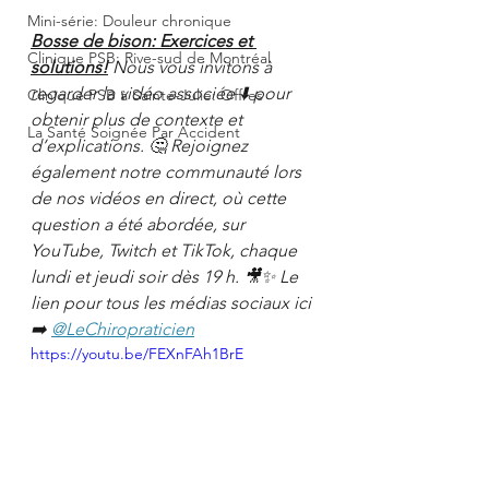
Mini-série: Douleur chronique
Bosse de bison: Exercices et 
Clinique PSB: Rive-sud de Montréal
solutions!
 Nous vous invitons à 
regarder la vidéo associée ⬇️ pour 
Clinique PSB à Sainte-Julie: Offres
obtenir plus de contexte et 
La Santé Soignée Par Accident
d’explications. 🤔 Rejoignez 
également notre communauté lors 
de nos vidéos en direct, où cette 
question a été abordée, sur 
YouTube, Twitch et TikTok, chaque 
lundi et jeudi soir dès 19 h. 🎥✨ Le 
lien pour tous les médias sociaux ici 
➡️ 
@LeChiropraticien
https://youtu.be/FEXnFAh1BrE