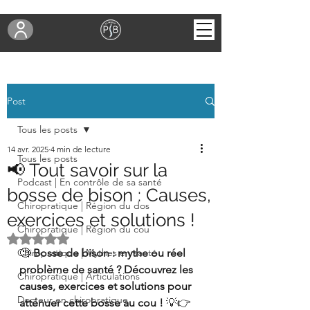
Post
Tous les posts
14 avr. 2025
4 min de lecture
Tous les posts
📢 Tout savoir sur la
Podcast | En contrôle de sa santé
bosse de bison : Causes,
Chiropratique | Région du dos
exercices et solutions !
Chiropratique | Région du cou
Noté NaN étoiles sur 5.
Chiropratique | Mythes en santé
🧐 
Bosse de bison : mythe ou réel 
problème de santé ? Découvrez les 
Chiropratique | Articulations
causes, exercices et solutions pour 
Docteur en chiropratique
atténuer cette bosse au cou !
 💡👉