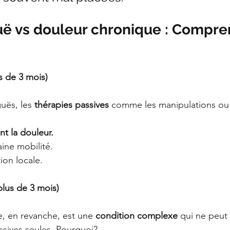
uë vs douleur chronique : Compren
s de 3 mois)
uës, les 
thérapies passives
 comme les manipulations ou l
t la douleur.
aine mobilité.
ion locale.
lus de 3 mois)
, en revanche, est une 
condition complexe
 qui ne peut
ssives seules. Pourquoi?