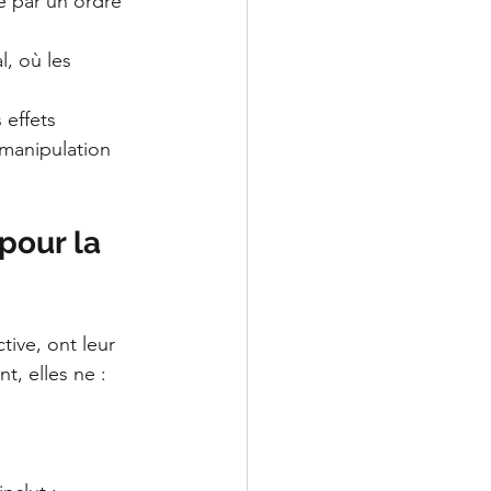
e par un ordre 
, où les 
 effets 
manipulation 
LeChiropraticien@cl
pour la 
tive, ont leur 
, elles ne :