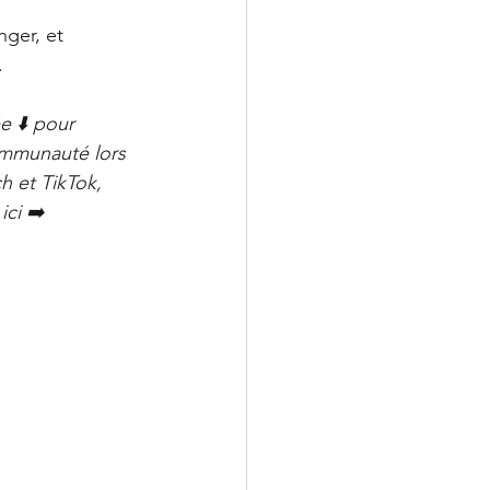
ger, et 
.
e ⬇️ pour 
ommunauté lors 
h et TikTok, 
ci ➡️ 