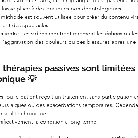
tion
 : Aux États-Unis, la chiropratique n’est pas encadré
i laisse place à des pratiques non déontologiques.
 méthode est souvent utilisée pour créer du contenu viral
nent des spectacles.
atients
 : Les vidéos montrent rarement les 
échecs
 ou les
l’aggravation des douleurs ou des blessures après une 
 thérapies passives sont limitées 
onique 💡
es
, où le patient reçoit un traitement sans participation ac
urs aiguës ou des exacerbations temporaires. Cependant
nsibilité chronique.
nificativement la condition à long terme.