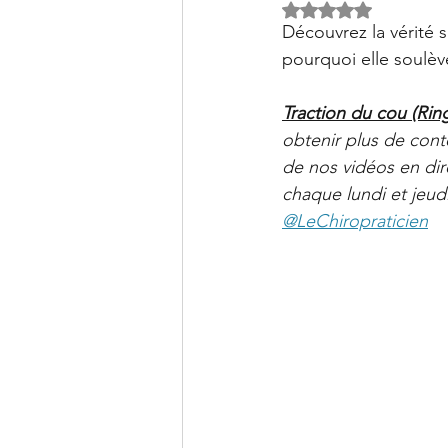
Clinique PSB à Sainte-Julie: 
Noté NaN étoiles s
Découvrez la vérité 
pourquoi elle soulèv
Traction du cou (Rin
obtenir plus de cont
de nos vidéos en dir
chaque lundi et jeudi
@LeChiropraticien