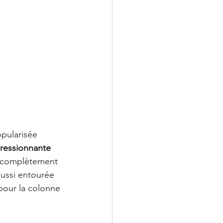
pularisée 
pressionnante
nt complètement 
aussi entourée 
pour la colonne 