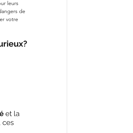
ur leurs 
 dangers de 
er votre 
urieux? 
té
 et la 
 ces 