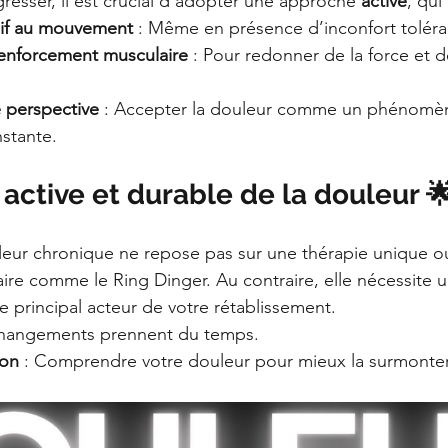
resser, il est crucial d’adopter une approche 
active
, qui 
sif au mouvement
 : Même en présence d’inconfort toléra
renforcement musculaire
 : Pour redonner de la force et d
 perspective
 : Accepter la douleur comme un phénomèn
stante.
active et durable de la douleur 
leur chronique ne repose pas sur une thérapie unique o
ire comme le Ring Dinger. Au contraire, elle nécessite 
le principal acteur de votre rétablissement.
 changements prennent du temps.
ion
 : Comprendre votre douleur pour mieux la surmonter