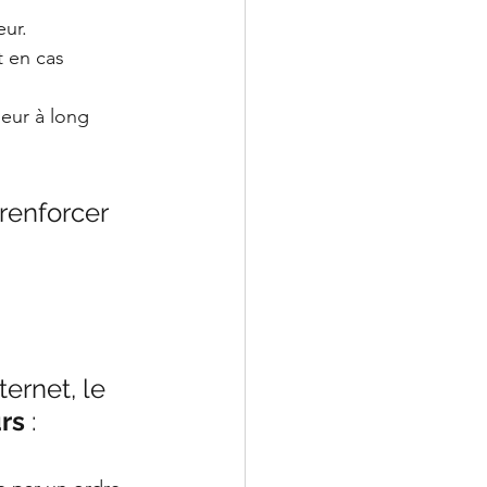
eur.
 en cas 
eur à long 
renforcer 
ernet, le 
rs
 :