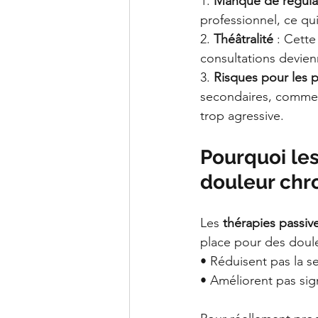
1. 
Manque de régula
professionnel, ce qu
2. 
Théâtralité
 : Cette
consultations devien
3. 
Risques pour les p
secondaires, comme 
trop agressive.
Pourquoi les
douleur chr
Les 
thérapies passiv
place pour des doule
• Réduisent pas la se
• Améliorent pas sig