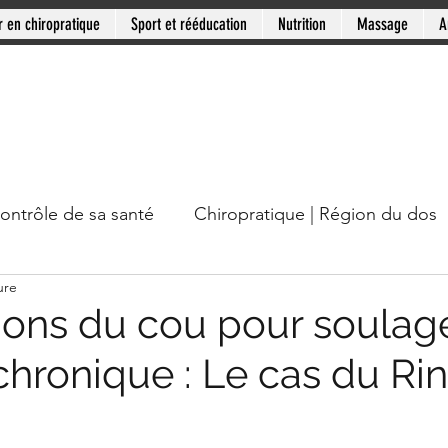
r en chiropratique
Sport et rééducation
Nutrition
Massage
A
contrôle de sa santé
Chiropratique | Région du dos
ure
cou
Chiropratique | Mythes en santé
Chiropratiqu
tions du cou pour soulage
chronique : Le cas du Ri
Mini-série: Douleur chronique
Clinique PSB: Rive