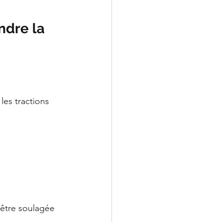
dre la 
es tractions 
 être soulagée 