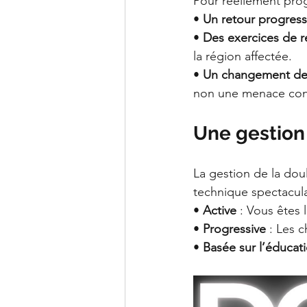
Pour réellement prog
• 
Un retour progres
• 
Des exercices de 
la région affectée.
• 
Un changement de
non une menace con
Une gestion 
La gestion de la dou
technique spectacula
• 
Active
 : Vous êtes 
• 
Progressive
 : Les
• 
Basée sur l’éducat