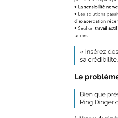
• 
La sensibilité nerv
• Les solutions passi
d’exacerbation réce
• Seul un 
travail acti
terme.
« Insérez des
sa crédibilit
Le problème
Bien que prés
Ring Dinger 