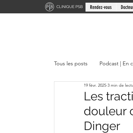
Rendez-vous
Docteu
CLINIQUE PSB
Tous les posts
Podcast | En 
19 févr. 2025
3 min de lect
Chiropratique | Région du 
Les trac
douleur 
Docteur en chiropratique
Dinger