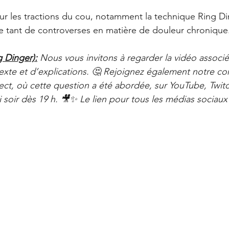
Offres
La Santé Soignée Par Accident
ur 5.
sur les tractions du cou, notamment la technique Ring Din
e tant de controverses en matière de douleur chronique
g Dinger):
Nous vous invitons à regarder la vidéo associé
exte et d’explications. 🤔 Rejoignez également notre c
ect, où cette question a été abordée, sur YouTube, Twitc
 soir dès 19 h. 🎥✨ Le lien pour tous les médias sociaux i