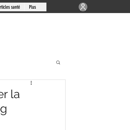
rticles santé
Plus
e | Articulations
r la
ng
-sud de Montréal