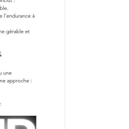
inclut :
ble.
e l’endurance à 
e gérable et 

u une 
une approche :
.