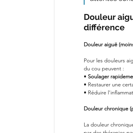
Douleur aig
différence
Douleur aiguë (moin
Pour les douleurs aig
du cou peuvent :
• 
Soulager rapidemen
• Restaurer une cert
• Réduire l’inflammat
Douleur chronique (p
La douleur chronique
par des thérapies pa