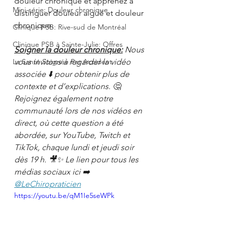
douleur chronique et apprenez à 
Mini-série: Douleur chronique
distinguer douleur aiguë et douleur 
chronique.
Clinique PSB: Rive-sud de Montréal
Clinique PSB à Sainte-Julie: Offres
Soigner la douleur chronique:
 Nous 
La Santé Soignée Par Accident
vous invitons à regarder la vidéo 
associée ⬇️ pour obtenir plus de 
contexte et d’explications. 🤔 
Rejoignez également notre 
communauté lors de nos vidéos en 
direct, où cette question a été 
abordée, sur YouTube, Twitch et 
TikTok, chaque lundi et jeudi soir 
dès 19 h. 🎥✨ Le lien pour tous les 
médias sociaux ici ➡️ 
@LeChiropraticien
https://youtu.be/qM1Ie5seWPk