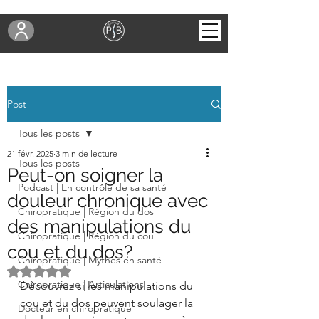
Post
Tous les posts
21 févr. 2025
3 min de lecture
Tous les posts
Peut-on soigner la
Podcast | En contrôle de sa santé
douleur chronique avec
Chiropratique | Région du dos
des manipulations du
Chiropratique | Région du cou
cou et du dos?
Chiropratique | Mythes en santé
Noté NaN étoiles sur 5.
Chiropratique | Articulations
Découvrez si les manipulations du 
cou et du dos peuvent soulager la 
Docteur en chiropratique