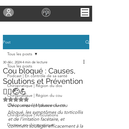
Post
Tous les posts
30 déc. 2024
4 min de lecture
Tous les posts
Cou bloqué : Causes,
Podcast | En contrôle de sa santé
Solutions et Prévention
Chiropratique | Région du dos
👩‍⚕️🤕💪
Chiropratique | Région du cou
Noté NaN étoiles sur 5.
Chiropratique | Mythes en santé
Découvrez les causes du cou 
bloqué, les symptômes du torticollis 
Chiropratique | Articulations
et de l’irritation facétaire, et 
Docteur en chiropratique
comment soulager efficacement à la 