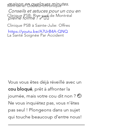
maison en quelques minutes. 
Mini-série: Douleur chronique
Conseils et astuces pour un cou en 
Clinique PSB: Rive-sud de Montréal
pleine forme ! 🦴💆‍♂️
Clinique PSB à Sainte-Julie: Offres
https://youtu.be/A7UrB4A-QNQ
La Santé Soignée Par Accident
Vous vous êtes déjà réveillé avec un 
cou bloqué
, prêt à affronter la 
journée, mais votre cou dit non ? 🤕 
Ne vous inquiétez pas, vous n’êtes 
pas seul ! Plongeons dans un sujet 
qui touche beaucoup d’entre nous!