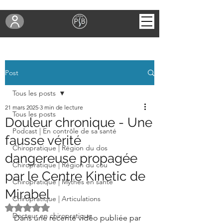
Post
Tous les posts
21 mars 2025
3 min de lecture
Tous les posts
Douleur chronique - Une
Podcast | En contrôle de sa santé
fausse vérité
Chiropratique | Région du dos
dangereuse propagée
Chiropratique | Région du cou
par le Centre Kinetic de
Chiropratique | Mythes en santé
Mirabel
Chiropratique | Articulations
Noté NaN étoiles sur 5.
Docteur en chiropratique
Dans une récente vidéo publiée par 