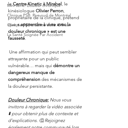
le 
Centre Kinetic à Mirabel
, le 
Mini-série: Douleur chronique
kinésiologue 
Olivier Perron
, 
Clinique PSB: Rive-sud de Montréal
propriétaire de la clinique, prétend 
que 
« apprendre à vivre avec la 
Clinique PSB à Sainte-Julie: Offres
douleur chronique » est une 
La Santé Soignée Par Accident
fausseté
.
 Une affirmation qui peut sembler 
attrayante pour un public 
vulnérable… mais qui 
démontre un 
dangereux manque de 
compréhension
 des mécanismes de 
la douleur persistante.
Douleur Chronique:
 Nous vous 
invitons à regarder la vidéo associée 
⬇️ pour obtenir plus de contexte et 
d’explications. 🤔 Rejoignez 
également notre communauté lors 