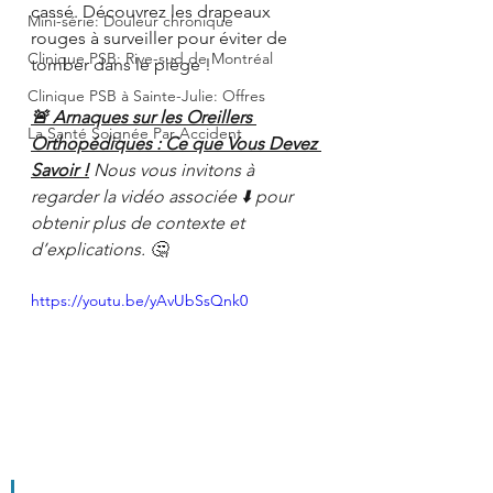
cassé. Découvrez les drapeaux 
Mini-série: Douleur chronique
rouges à surveiller pour éviter de 
Clinique PSB: Rive-sud de Montréal
tomber dans le piège !
Clinique PSB à Sainte-Julie: Offres
🚨 Arnaques sur les Oreillers 
La Santé Soignée Par Accident
Orthopédiques : Ce que Vous Devez 
Savoir !
Nous vous invitons à 
regarder la vidéo associée ⬇️ pour 
obtenir plus de contexte et 
d’explications. 🤔 
https://youtu.be/yAvUbSsQnk0