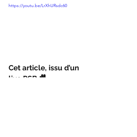
https://youtu.be/LrXhURsdc60
Cet article, issu d’un 
live PSB 🎥
Ce contenu est inspiré de nos 
lives 
interactifs
 sur 
TikTok, YouTube et 
Twitch
, où nous répondons à vos 
questions et analysons des vidéos 
pour vous aider à mieux 
comprendre votre santé.