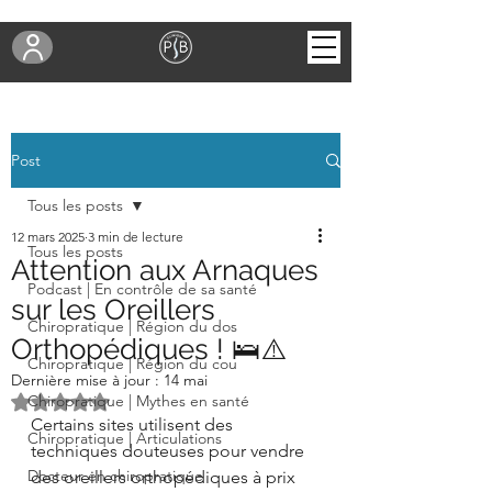
Post
Tous les posts
12 mars 2025
3 min de lecture
Tous les posts
Attention aux Arnaques
Podcast | En contrôle de sa santé
sur les Oreillers
Chiropratique | Région du dos
Orthopédiques ! 🛌⚠️
Chiropratique | Région du cou
Dernière mise à jour :
14 mai
Noté NaN étoiles sur 5.
Chiropratique | Mythes en santé
Certains sites utilisent des 
Chiropratique | Articulations
techniques douteuses pour vendre 
Docteur en chiropratique
des oreillers orthopédiques à prix 