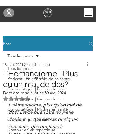
Post
Tous les posts
18 mars 2024
2 min de lecture
Tous les posts
L'Hémangiome | Plus
Podcast | En contrôle de sa santé
qu'un mal de dos?
Chiropratique | Région du dos
Dernière mise à jour :
30 avr. 2024
Noté NaN étoiles sur 5.
Chiropratique | Région du cou
L'hémangiome, 
plus qu'un mal de 
Chiropratique | Mythes en santé
dos?
Est-ce que votre nouvelle 
douleur au dos depuis quelques 
Chiropratique | Articulations
semaines, des douleurs à 
Docteur en chiropratique
l'inspiration profonde, un point 