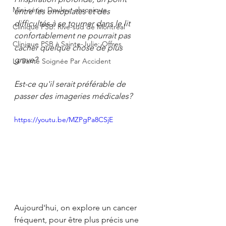
Mini-série: Douleur chronique
entre les omoplates et des 
difficultés à se tourner dans le lit 
Clinique PSB: Rive-sud de Montréal
confortablement ne pourrait pas 
Clinique PSB à Sainte-Julie: Offres
cacher quelque chose de plus 
grave? 
La Santé Soignée Par Accident
Est-ce qu'il serait préférable de 
passer des imageries médicales?
https://youtu.be/MZPgPa8CSjE
Aujourd'hui, on explore un cancer 
fréquent, pour être plus précis une 