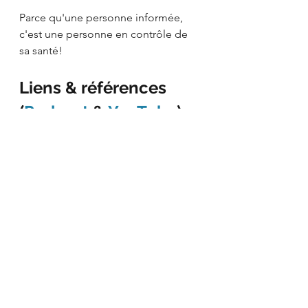
Parce qu'une personne informée, 
c'est une personne en contrôle de 
sa santé!
Liens & références 
(
Podcast
 & 
YouTube
)
Hémangiome | Non au bilan 
médical annuel
https://www.scientifique-en-
chef.gouv.qc.ca/impact-
recherche/non-le-bilan-medical-
annuel-nest-pas-utile/
Hémangiome | Non aux "Full body" 
scans
https://www.acr.org/Member-