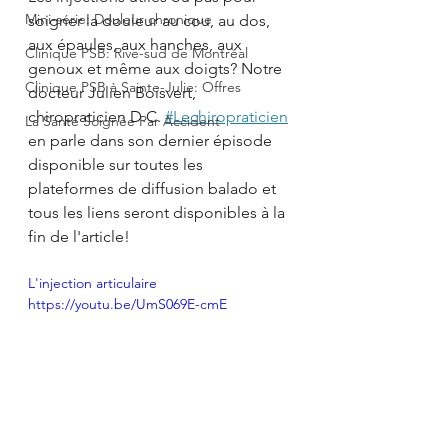
Mini-série: Douleur chronique
soigner la douleur au cou, au dos, 
aux épaules, aux hanches, aux 
Clinique PSB: Rive-sud de Montréal
genoux et même aux doigts? Notre 
Clinique PSB à Sainte-Julie: Offres
docteur Julien Boisvert, 
chiropraticien D.C. 
#Lechiropraticien
La Santé Soignée Par Accident
en parle dans son dernier épisode 
disponible sur toutes les 
plateformes de diffusion balado et 
tous les liens seront disponibles à la 
fin de l'article!
L'injection articulaire 
https://youtu.be/UmS069E-cmE