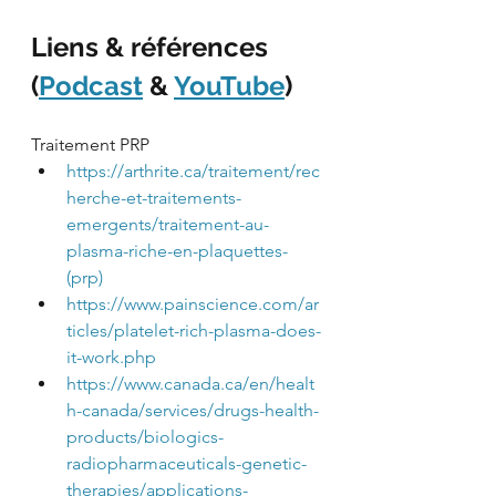
Liens & références 
(
Podcast
 & 
YouTube
)
Traitement PRP
https://arthrite.ca/traitement/rec
herche-et-traitements-
emergents/traitement-au-
plasma-riche-en-plaquettes-
(prp)
https://www.painscience.com/ar
ticles/platelet-rich-plasma-does-
it-work.php
https://www.canada.ca/en/healt
h-canada/services/drugs-health-
products/biologics-
radiopharmaceuticals-genetic-
therapies/applications-