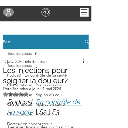
Post
Tous les posts
19 janv. 2024
2 min de lecture
Tous les posts
Les injections pour
Podcast | En contrôle de sa santé
soigner la douleur?
Chiropratique | Région du dos
Dernière mise à jour :
1 mai 2024
Noté NaN étoiles sur 5.
Chiropratique | Région du cou
Podcast: 
En contrôle de 
Chiropratique | Mythes en santé
sa santé
 | S2 | E3
Chiropratique | Articulations
Docteur en chiropratique
Les injections utiles ou pas pour 