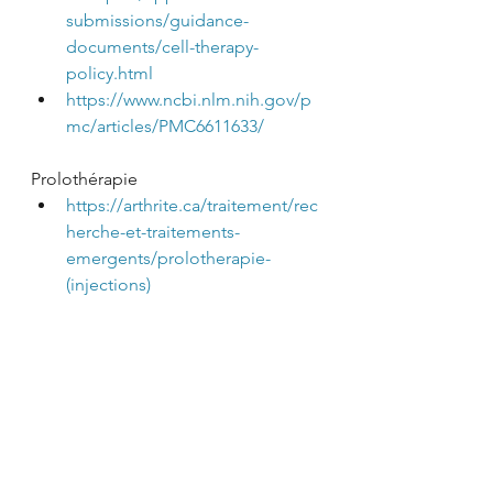
submissions/guidance-
documents/cell-therapy-
policy.html
https://www.ncbi.nlm.nih.gov/p
mc/articles/PMC6611633/
Prolothérapie
https://arthrite.ca/traitement/rec
herche-et-traitements-
emergents/prolotherapie-
(injections)
https://www.arthritis.org/disease
s/more-about/prolotherapy-for-
osteoarthritis
https://academic.oup.com/bmb
/article/122/1/91/3061873?
login=false