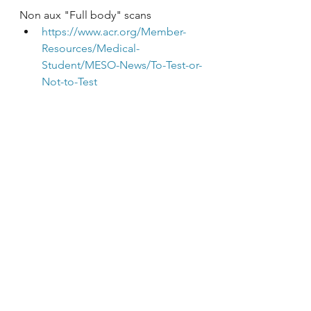
Non aux "Full body" scans
https://www.acr.org/Member-
Resources/Medical-
Student/MESO-News/To-Test-or-
Not-to-Test
Les incidentalomas
https://pubmed.ncbi.nlm.nih.go
v/29914908/
Hernies lombaires
https://www.ncbi.nlm.nih.gov/p
mc/articles/PMC4464797/
Pourquoi les examens de 
routine/dépistage ne sauvent pas 
des vies!
https://pubmed.ncbi.nlm.nih.go