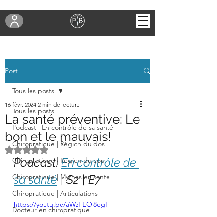
Post
Tous les posts
16 févr. 2024
2 min de lecture
Tous les posts
La santé préventive: Le
Podcast | En contrôle de sa santé
bon et le mauvais!
Chiropratique | Région du dos
Noté NaN étoiles sur 5.
Podcast: 
En contrôle de 
Chiropratique | Région du cou
Chiropratique | Mythes en santé
sa santé
 | S2 | E7
Chiropratique | Articulations
https://youtu.be/aWzFEOl8egI
Docteur en chiropratique