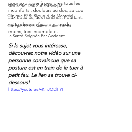
pour expliquer à peu près tous les 
Mini-série: Douleur chronique
inconforts : douleurs au dos, au cou, 
Clinique PSB: Rive-sud de Montréal
aux épaules, aux hanches. Pourtant, 
cette idée est fausse — ou du 
Clinique PSB à Sainte-Julie: Offres
moins, très incomplète.
La Santé Soignée Par Accident
Si le sujet vous intéresse, 
découvrez notre vidéo sur une 
personne convaincue que sa 
posture est en train de le tuer à 
petit feu. Le lien se trouve ci-
dessous!
https://youtu.be/vKlnJODlFYI