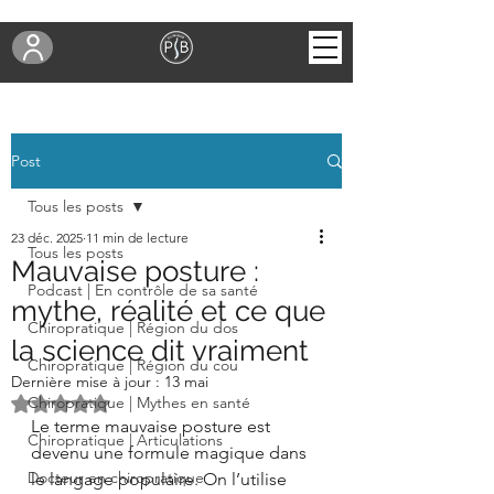
Post
Tous les posts
23 déc. 2025
11 min de lecture
Tous les posts
Mauvaise posture :
Podcast | En contrôle de sa santé
mythe, réalité et ce que
Chiropratique | Région du dos
la science dit vraiment
Chiropratique | Région du cou
Dernière mise à jour :
13 mai
Noté NaN étoiles sur 5.
Chiropratique | Mythes en santé
Le terme mauvaise posture est 
Chiropratique | Articulations
devenu une formule magique dans 
Docteur en chiropratique
le langage populaire. On l’utilise 