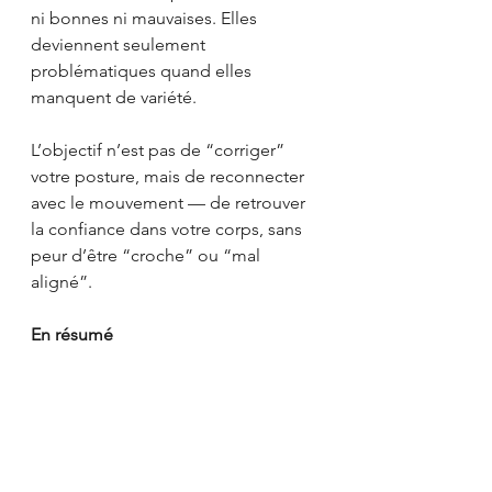
ni bonnes ni mauvaises. Elles 
deviennent seulement 
problématiques quand elles 
manquent de variété.
L’objectif n’est pas de “corriger” 
votre posture, mais de reconnecter 
avec le mouvement — de retrouver 
la confiance dans votre corps, sans 
peur d’être “croche” ou “mal 
aligné”.
En résumé
Aucune posture n’est 
dangereuse en soi.
Le corps a besoin de 
mouvement, pas de perfection.