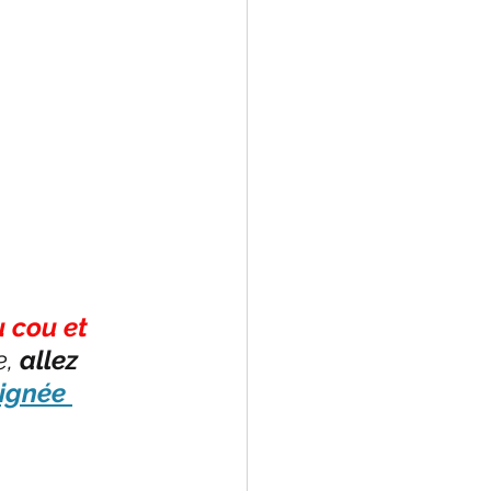
 cou et 
, 
allez 
ignée 