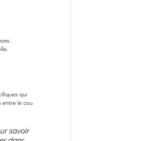
èzes.
lle.
cifiques qui 
n entre le cou 
ur savoir 
ber dans 