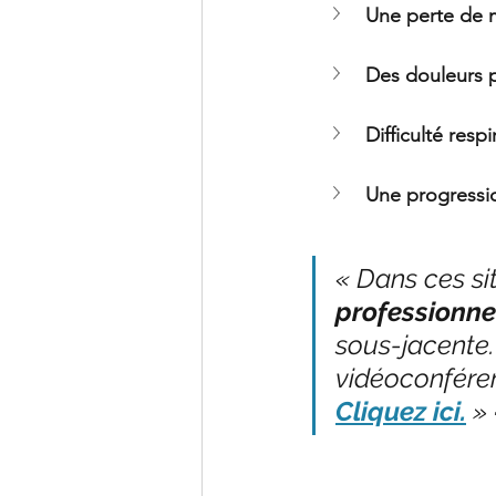
Une perte de m
Des douleurs p
Difficulté resp
Une progressio
« Dans ces sit
professionne
sous-jacente.
vidéoconféren
Cliquez ici.
 » 