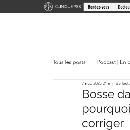
Rendez-vous
Docteu
CLINIQUE PSB
Tous les posts
Podcast | En 
7 nov. 2025
21 min de lect
Chiropratique | Région du 
Bosse dan
pourquoi
Docteur en chiropratique
corriger