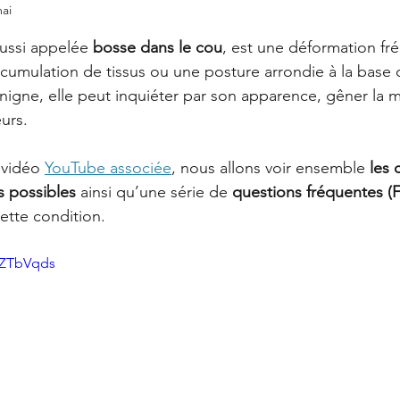
Offres
La Santé Soignée Par Accident
ai
ur 5.
aussi appelée 
bosse dans le cou
, est une déformation fr
cumulation de tissus ou une posture arrondie à la base 
igne, elle peut inquiéter par son apparence, gêner la mo
urs.
 vidéo 
YouTube associée
, nous allons voir ensemble 
les 
s possibles
 ainsi qu’une série de 
questions fréquentes (
tte condition.
OZTbVqds