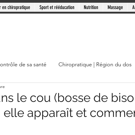
r en chiropratique
Sport et rééducation
Nutrition
Massage
A
contrôle de sa santé
Chiropratique | Région du dos
ure
cou
Chiropratique | Mythes en santé
Chiropratiqu
s le cou (bosse de bison
 elle apparaît et commen
Mini-série: Douleur chronique
Clinique PSB: Rive