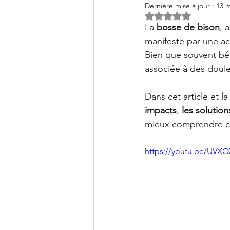
Clinique PSB à Sainte-Julie: 
Dernière mise à jour :
13 m
Noté NaN étoiles s
La 
bosse de bison
, 
manifeste par une ac
Bien que souvent bén
associée à des doule
Dans cet article et la
impacts
, 
les solution
mieux comprendre ce
https://youtu.be/UVX