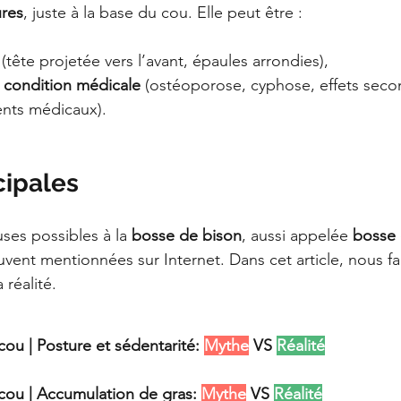
ures
, juste à la base du cou. Elle peut être :
 (tête projetée vers l’avant, épaules arrondies),
 condition médicale
 (ostéoporose, cyphose, effets seco
ents médicaux).
ipales 
uses possibles à la 
bosse de bison
, aussi appelée 
bosse 
vent mentionnées sur Internet. Dans cet article, nous fais
 réalité.
ou | Posture et sédentarité: 
Mythe
 VS 
Réalité
cou | Accumulation de gras:
Mythe
 VS 
Réalité