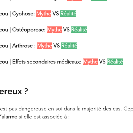
cou | Cyphose:
Mythe
 VS 
Réalité
 cou | Ostéoporose:
Mythe
 VS 
Réalité
cou | Arthrose :
Mythe
 VS 
Réalité
cou | Effets secondaires médicaux:
Mythe
 VS 
Réalité
ereux ?
est pas dangereuse en soi dans la majorité des cas. Cep
d’alarme
 si elle est associée à :