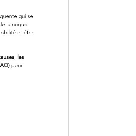
équente qui se 
de la nuque. 
bilité et être 
causes
, 
les 
FAQ)
 pour 