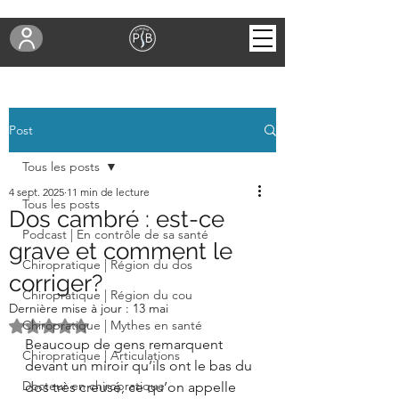
Post
Tous les posts
4 sept. 2025
11 min de lecture
Tous les posts
Dos cambré : est-ce
Podcast | En contrôle de sa santé
grave et comment le
Chiropratique | Région du dos
corriger?
Chiropratique | Région du cou
Dernière mise à jour :
13 mai
Noté NaN étoiles sur 5.
Chiropratique | Mythes en santé
Beaucoup de gens remarquent 
Chiropratique | Articulations
devant un miroir qu’ils ont le bas du 
Docteur en chiropratique
dos très creusé, ce qu’on appelle 