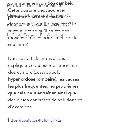
communément un 
dos cambré
. 
Mini-série: Douleur chronique
Cette posture peut soulever 
Clinique PSB: Rive-sud de Montréal
plusieurs questions : est-ce 
dangereux? Faut-il s’inquiéter? Et 
Clinique PSB à Sainte-Julie: Offres
surtout, est-ce qu’il existe des 
La Santé Soignée Par Accident
moyens simples pour améliorer la 
situation?
Dans cet article, nous allons 
expliquer ce qu’est réellement un 
dos cambré (aussi appelé 
hyperlordose lombaire
), les causes 
les plus fréquentes, les problèmes 
que cela peut entraîner, ainsi que 
des pistes concrètes de solutions et 
d’exercices.
https://youtu.be/Rv16hiDP7Es