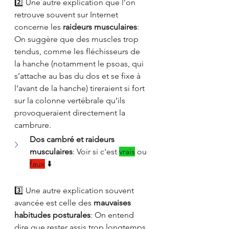
2️⃣ Une autre explication que l’on 
retrouve souvent sur Internet 
concerne les 
raideurs musculaires
: 
On suggère que des muscles trop 
tendus, comme les fléchisseurs de 
la hanche (notamment le psoas, qui 
s’attache au bas du dos et se fixe à 
l’avant de la hanche) tireraient si fort 
sur la colonne vertébrale qu’ils 
provoqueraient directement la 
cambrure.
Dos cambré et raideurs 
musculaires
: Voir si c'est 
vrais
 ou 
faux
 ⬇️
3️⃣ Une autre explication souvent 
avancée est celle des 
mauvaises 
habitudes posturales
: On entend 
dire que rester assis trop longtemps 