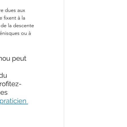
re dues aux 
 fixent à la 
s de la descente 
ménisques ou à 
enou peut 
 
du 
rofitez-
es 
praticien 