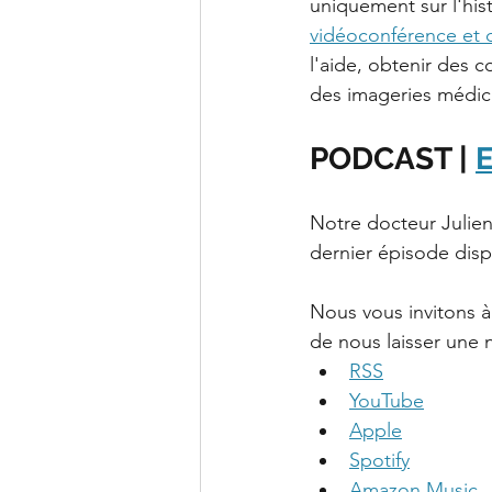
uniquement sur l'his
vidéoconférence et d
l'aide, obtenir des c
des imageries médica
PODCAST | 
E
Notre docteur Julien 
dernier épisode disp
Nous vous invitons à
de nous laisser une n
RSS
YouTube
Apple
Spotify
Amazon Music