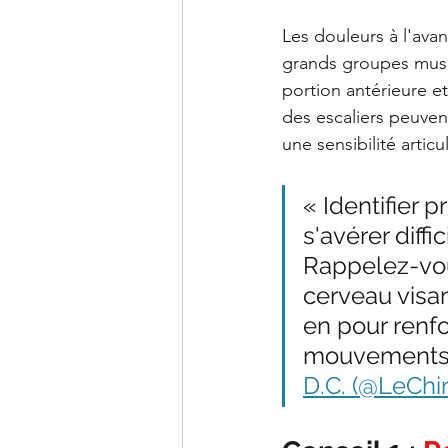
Les douleurs à l'ava
grands groupes muscula
portion antérieure et
des escaliers peuven
une sensibilité artic
« Identifier 
s'avérer diff
Rappelez-vou
cerveau visan
en pour renf
mouvements b
D.C. (@LeChir