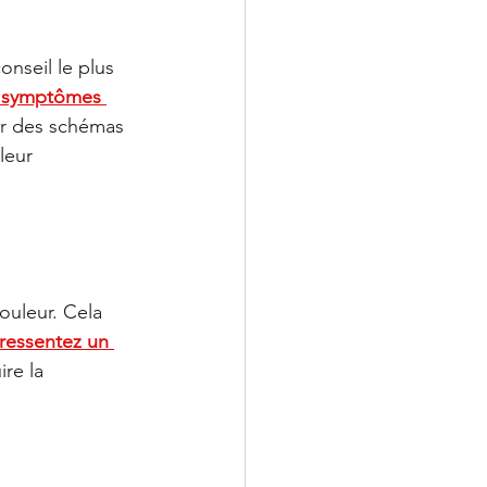
nseil le plus 
os symptômes 
er des schémas 
leur 
ouleur. Cela 
ressentez un 
re la 