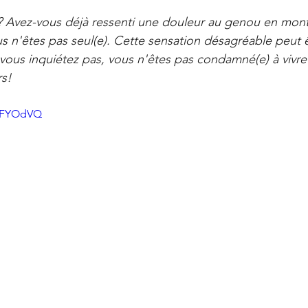
Offres
La Santé Soignée Par Accident
ur 5.
Avez-vous déjà ressenti une douleur au genou en monta
ous n'êtes pas seul(e). Cette sensation désagréable peut ê
e vous inquiétez pas, vous n'êtes pas condamné(e) à vivre
rs!
iBFYOdVQ