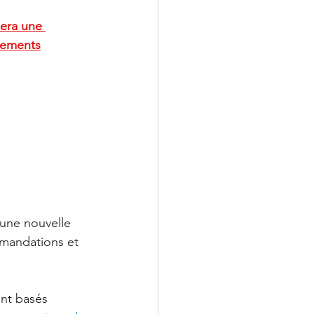
sera une 
vements
LeChiropraticien@cl
 une nouvelle 
mmandations et 
nt basés 