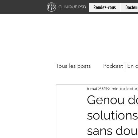
Rendez-vous
Docteu
CLINIQUE PSB
Tous les posts
Podcast | En 
6 mai 2024
3 min de lectur
Chiropratique | Région du 
Genou do
solution
Docteur en chiropratique
sans dou