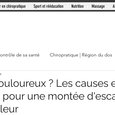
r en chiropratique
Sport et rééducation
Nutrition
Massage
A
contrôle de sa santé
Chiropratique | Région du dos
e
cou
Chiropratique | Mythes en santé
Chiropratiqu
uloureux ? Les causes 
s pour une montée d'esca
Mini-série: Douleur chronique
Clinique PSB: Rive
leur