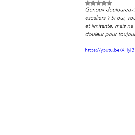
Clinique PSB à Sainte-Julie: 
Noté NaN étoiles s
Genoux douloureux? 
escaliers ? Si oui, v
et limitante, mais n
douleur pour toujou
https://youtu.be/XHy