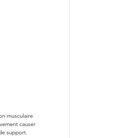
on musculaire 
ivement causer 
de support. 