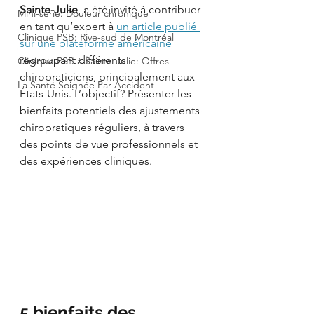
Sainte-Julie
, a été invité à contribuer 
Mini-série: Douleur chronique
en tant qu’expert à 
un article publié 
Clinique PSB: Rive-sud de Montréal
sur une plateforme américaine
regroupant différents 
Clinique PSB à Sainte-Julie: Offres
chiropraticiens, principalement aux 
La Santé Soignée Par Accident
États-Unis. L’objectif? Présenter les 
bienfaits potentiels des ajustements 
chiropratiques réguliers, à travers 
des points de vue professionnels et 
des expériences cliniques.
5 bienfaits des 