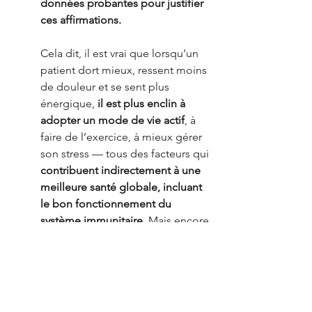
données probantes pour justifier 
ces affirmations.
Cela dit, il est vrai que lorsqu’un 
patient dort mieux, ressent moins 
de douleur et se sent plus 
énergique, 
il est plus enclin à 
adopter un mode de vie actif
, à 
faire de l’exercice, à mieux gérer 
son stress — tous des facteurs qui 
contribuent indirectement à une 
meilleure santé globale, incluant 
le bon fonctionnement du 
système immunitaire
. Mais encore 
une fois, 
ces effets sont 
secondaires et liés au mode de 
vie
, pas directement à l’ajustement 
chiropratique lui-même.