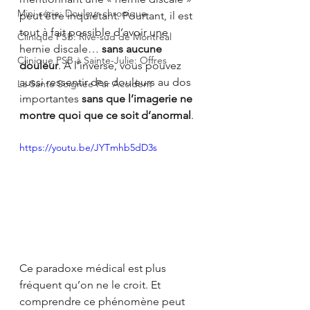
Mini-série: Douleur chronique
peut être inquiétant. Pourtant, il est 
tout à fait possible d’avoir une 
Clinique PSB: Rive-sud de Montréal
hernie discale… 
sans aucune 
Clinique PSB à Sainte-Julie: Offres
douleur
. À l’inverse, vous pouvez 
aussi ressentir des douleurs au dos 
La Santé Soignée Par Accident
importantes 
sans que l’imagerie ne 
montre quoi que ce soit d’anormal
.
https://youtu.be/JYTmhb5dD3s
Ce paradoxe médical est plus 
fréquent qu’on ne le croit. Et 
comprendre ce phénomène peut 