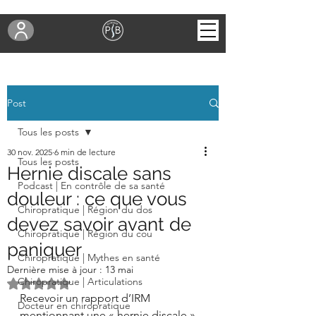
Post
Tous les posts
30 nov. 2025
6 min de lecture
Tous les posts
Hernie discale sans
Podcast | En contrôle de sa santé
douleur : ce que vous
Chiropratique | Région du dos
devez savoir avant de
Chiropratique | Région du cou
paniquer
Chiropratique | Mythes en santé
Dernière mise à jour :
13 mai
Chiropratique | Articulations
Noté NaN étoiles sur 5.
Recevoir un rapport d’IRM 
Docteur en chiropratique
mentionnant une « hernie discale » 