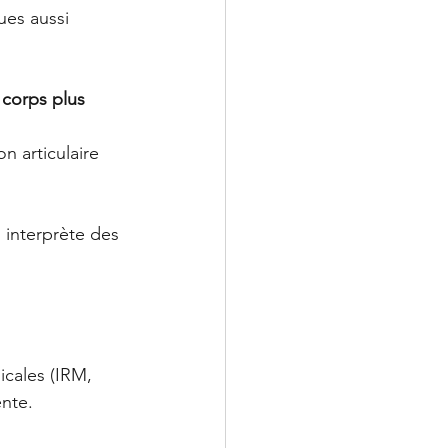
es aussi 
 corps plus 
on articulaire 
 interprète des 
icales (IRM, 
ente.