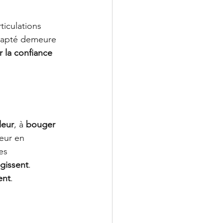
ticulations 
adapté demeure 
ir la confiance 
leur
, à 
bouger 
eur en 
es 
agissent
. 
ent
.