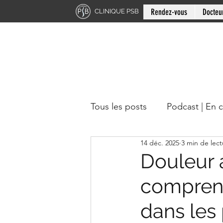
Rendez-vous
Docteu
CLINIQUE PSB
Tous les posts
Podcast | En 
14 déc. 2025
3 min de lect
Chiropratique | Région du 
Douleur a
comprend
Docteur en chiropratique
dans les