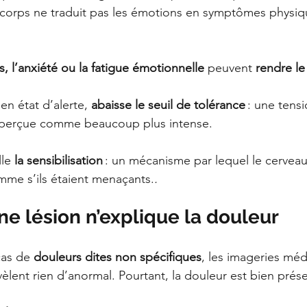
corps ne traduit pas les émotions en symptômes physiqu
ss, l’anxiété ou la fatigue émotionnelle
 peuvent 
rendre le
n état d’alerte, 
abaisse le seuil de tolérance
 : une tensi
s perçue comme beaucoup plus intense.
le 
la sensibilisation
 : un mécanisme par lequel le cerveau
me s’ils étaient menaçants.
.
e lésion n’explique la douleur
as de 
douleurs dites non spécifiques
, les imageries méd
èlent rien d’anormal. Pourtant, la douleur est bien prés