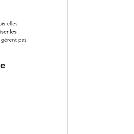
ais elles 
iser les 
e gèrent pas 
LeChiropraticien@cl
e 