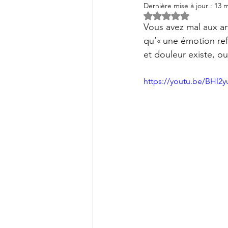
Clinique PSB à Sainte-Julie: 
Dernière mise à jour :
13 m
Noté NaN étoiles s
Vous avez mal aux a
qu’« une émotion ref
et douleur existe, ou
https://youtu.be/BHl