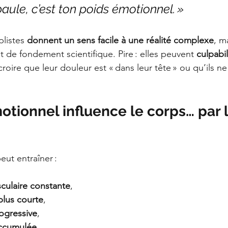
aule, c’est ton poids émotionnel. »
listes 
donnent un sens facile à une réalité complexe
, m
de fondement scientifique. Pire : elles peuvent 
culpabil
 croire que leur douleur est « dans leur tête » ou qu’ils n
otionnel influence le corps… par l
eut entraîner :
culaire constante
,
plus courte
,
rogressive
,
accumulée
.