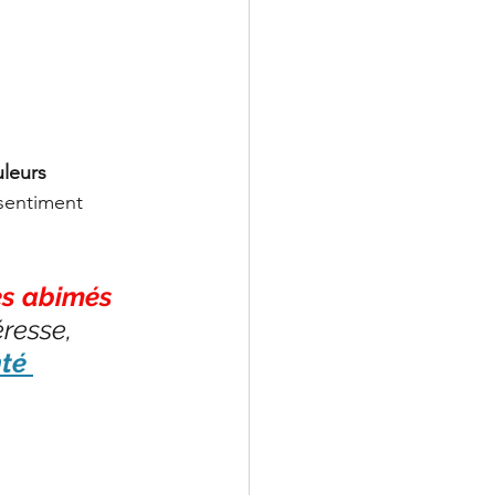
leurs 
sentiment 
es abimés 
éresse, 
té 