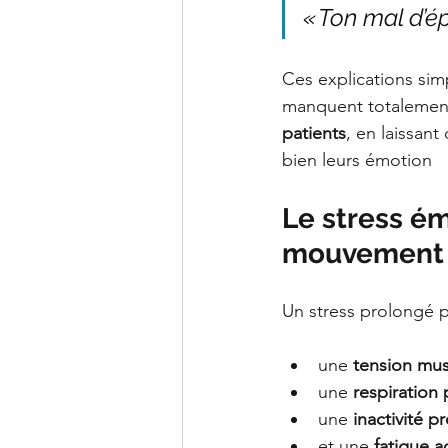
« Ton mal d’ép
Ces explications simp
manquent totalement 
patients
, en laissant
bien leurs émotion
Le stress ém
mouvement
Un stress prolongé p
une 
tension mus
une 
respiration 
une 
inactivité p
et une 
fatigue 