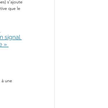
es) s’ajoute 
tive que le 
 
n signal 
e » 
 à une 