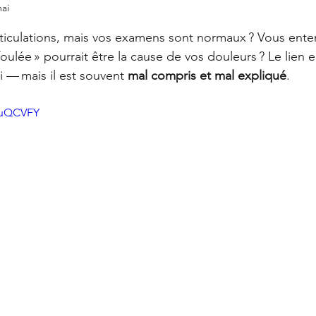
Offres
La Santé Soignée Par Accident
ai
ur 5.
rticulations, mais vos examens sont normaux ? Vous ent
oulée » pourrait être la cause de vos douleurs ? Le lien 
i — mais il est souvent 
mal compris et mal expliqué
.
2yuQCVFY