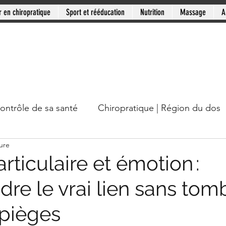
r en chiropratique
Sport et rééducation
Nutrition
Massage
A
contrôle de sa santé
Chiropratique | Région du dos
ure
cou
Chiropratique | Mythes en santé
Chiropratiqu
rticulaire et émotion :
re le vrai lien sans tom
Mini-série: Douleur chronique
Clinique PSB: Rive
 pièges