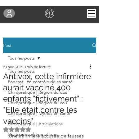
Post
Tous les posts
23 nov. 2025
3 min de lecture
Tous les posts
Antivax, cette infirmière
Podcast | En contrôle de sa santé
aurait vacciné 400
Chiropratique | Région du dos
enfants "fictivement" :
Chiropratique | Région du cou
"Elle était contre les
Chiropratique | Mythes en santé
vaccins"
Chiropratique | Articulations
Noté NaN étoiles sur 5.
Docteur en chiropratique
Une infirmière accusée de fausses 