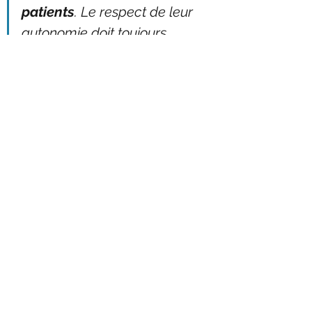
patients
. Le respect de leur 
autonomie doit toujours 
primer. Cela signifie que 
toute intervention doit se 
faire avec un consentement 
libre, éclairé et pleinement 
compris, autant sur les 
traitements proposés que 
sur ceux qui sont refusés, en 
incluant les bénéfices et les 
risques propres à chaque 
option
 - 
Dr. Boisvert, 
chiropraticien
Conclusion