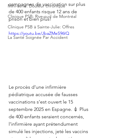
campagnes de vaccination sur plus 
Mini-série: Douleur chronique
de 400 enfants risque 12 ans de 
Clinique PSB: Rive-sud de Montréal
prison et bien plus!
Clinique PSB à Sainte-Julie: Offres
https://youtu.be/JbaZMeS96IQ
La Santé Soignée Par Accident
Le procès d’une infirmière 
pédiatrique accusée de fausses 
vaccinations s’est ouvert le 15 
septembre 2025 en Espagne. 💉 Plus 
de 400 enfants seraient concernés, 
l’infirmière ayant prétendument 
simulé les injections, jeté les vaccins 