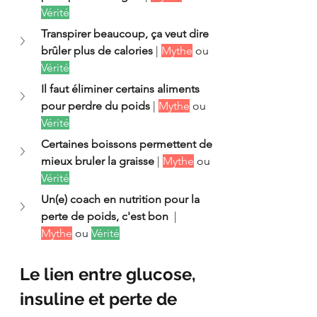
Vérité
Transpirer beaucoup, ça veut dire 
brûler plus de calories
 | 
Mythe
 ou 
Vérité
Il faut éliminer certains aliments 
pour perdre du poids
 | 
Mythe
 ou 
Vérité
Certaines boissons permettent de 
mieux bruler la graisse
 | 
Mythe
 ou 
Vérité
Un(e) coach en nutrition pour la 
perte de poids, c'est bon 
 | 
Mythe
 ou 
Vérité
Le lien entre glucose, 
insuline et perte de 