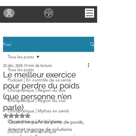
Post
Tous les posts
22 déc. 2025
19 min de lecture
Tous les posts
Le meilleur exercice
Podcast | En contrôle de sa santé
pour perdre du poids
Chiropratique | Région du dos
(que personne n’en
Chiropratique | Région du cou
parle)
Chiropratique | Mythes en santé
Noté NaN étoiles sur 5.
Chiropratique | Articulations
Quand on parle de perte de poids, 
Internet regorge de solutions 
Docteur en chiropratique