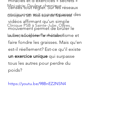
miracles et d’exercices « secrets » 
Mini-série: Douleur chronique
censés tout régler. Sur les réseaux 
sociaux, on voit souvent passer des 
Clinique PSB: Rive-sud de Montréal
vidéos affirmant qu’un simple 
Clinique PSB à Sainte-Julie: Offres
mouvement permet de brûler le 
La Santé Soignée Par Accident
sucre, accélérer le métabolisme et 
faire fondre les graisses. Mais qu’en 
est-il réellement? Est-ce qu’il existe 
un exercice unique
 qui surpasse 
tous les autres pour perdre du 
poids?
https://youtu.be/98BnEZ2NSN4