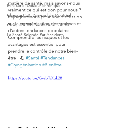
matière de santé, mais savons-nous 
Mini-série: Douleur chronique
vraiment ce qui est bon pour nous ? 
Clinique PSB: Rive-sud de Montréal
Rejoignez-nous pour une discussion 
sur la cryogénisation des graisses et 
Clinique PSB à Sainte-Julie: Offres
d'autres tendances populaires. 
La Santé Soignée Par Accident
Comprendre les risques et les 
avantages est essentiel pour 
prendre le contrôle de notre bien-
être ! 💪 
#Santé
#Tendances
#Cryogénisation
#Bienêtre
https://youtu.be/GvzbTjXuk28