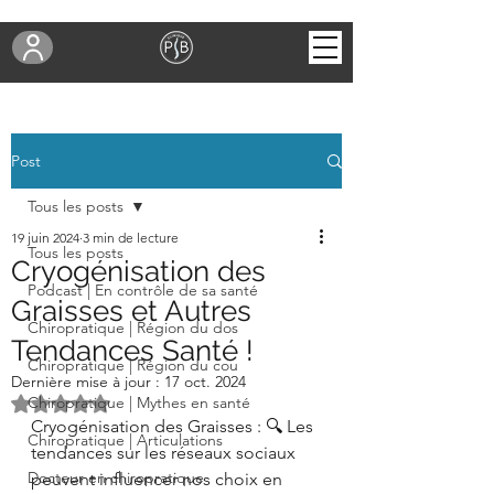
Post
Tous les posts
19 juin 2024
3 min de lecture
Tous les posts
Cryogénisation des
Podcast | En contrôle de sa santé
Graisses et Autres
Chiropratique | Région du dos
Tendances Santé !
Chiropratique | Région du cou
Dernière mise à jour :
17 oct. 2024
Noté NaN étoiles sur 5.
Chiropratique | Mythes en santé
Cryogénisation des Graisses : 🔍 Les 
Chiropratique | Articulations
tendances sur les réseaux sociaux 
Docteur en chiropratique
peuvent influencer nos choix en 