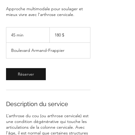
Approche multimodale pour soulager et
mieux vivre avec l’arthrose cervicale.
180 dollars
canadiens
45 min
4
180 $
5
m
Boulevard Armand-Frappier
i
n
Réserver
Description du service
L’arthrose du cou (ou arthrose cervicale) est
une condition dégénérative qui touche les
articulations de la colonne cervicale. Avec
l’âge, il est normal que certaines structures