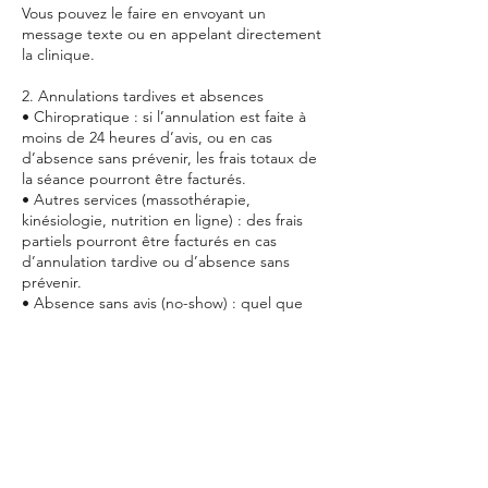
Vous pouvez le faire en envoyant un
message texte ou en appelant directement
la clinique.
2. Annulations tardives et absences
• Chiropratique : si l’annulation est faite à
moins de 24 heures d’avis, ou en cas
d’absence sans prévenir, les frais totaux de
la séance pourront être facturés.
• Autres services (massothérapie,
kinésiologie, nutrition en ligne) : des frais
partiels pourront être facturés en cas
d’annulation tardive ou d’absence sans
prévenir.
• Absence sans avis (no-show) : quel que
soit le service, les frais complets de la
séance pourront être facturés.
3. Retards
Un retard de plus de 15 minutes pourra
entraîner :
• Une séance écourtée, facturée en totalité.
• Ou, selon la disponibilité du professionnel,