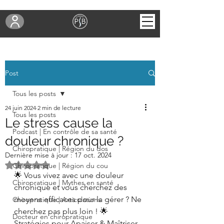
Post
Tous les posts
24 juin 2024
2 min de lecture
Tous les posts
Le stress cause la
Podcast | En contrôle de sa santé
douleur chronique ?
Chiropratique | Région du dos
Dernière mise à jour :
17 oct. 2024
Noté NaN étoiles sur 5.
Chiropratique | Région du cou
🌟 Vous vivez avec une douleur 
Chiropratique | Mythes en santé
chronique et vous cherchez des 
moyens efficaces pour la gérer ? Ne 
Chiropratique | Articulations
cherchez pas plus loin ! 🌟 
Docteur en chiropratique
Stratégies pour Apaiser & Maîtriser 