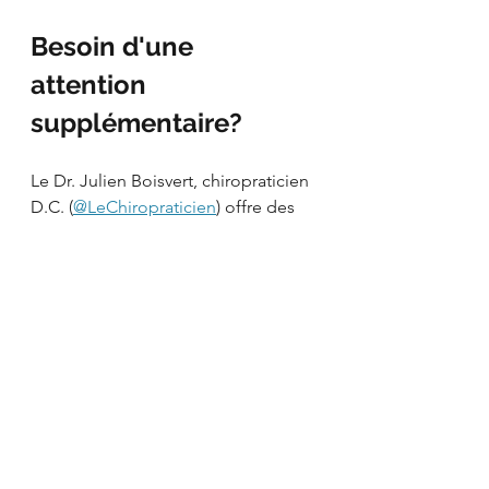
Besoin d'une 
attention 
supplémentaire?
Le Dr. Julien Boisvert, chiropraticien 
D.C. (
@LeChiropraticien
) offre des 
services de vidéoconférence pour 
discuter avec vous de vos 
inquiétudes ou vos 
questionnements de santé neuro-
musculo-squelettique. 
Parce qu'une personne informée, 
c'est une personne en contrôle de 
sa santé!