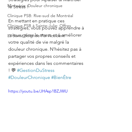
Mini-série: Douleur chronique
le Stress ! 
Clinique PSB: Rive-sud de Montréal
En mettant en pratique ces 
Clinique PSB à Sainte-Julie: Offres
stratégies, vous pouvez apprendre à 
mieux gérer le stress et à améliorer 
La Santé Soignée Par Accident
votre qualité de vie malgré la 
douleur chronique. N'hésitez pas à 
partager vos propres conseils et 
expériences dans les commentaires 
! 💬 
#GestionDuStress
#DouleurChronique
#BienÊtre
https://youtu.be/JHAsp1BZJWU