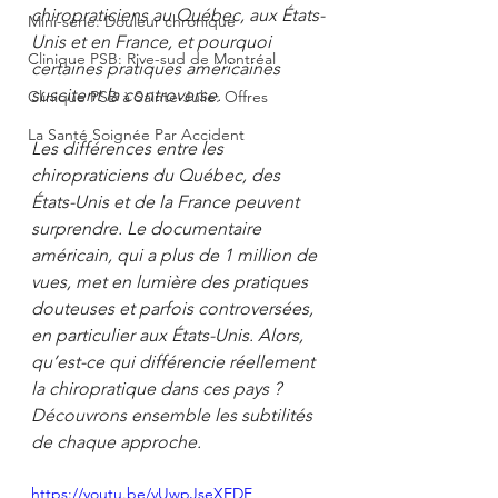
chiropraticiens au Québec, aux États-
Mini-série: Douleur chronique
Unis et en France, et pourquoi 
Clinique PSB: Rive-sud de Montréal
certaines pratiques américaines 
suscitent la controverse. 
Clinique PSB à Sainte-Julie: Offres
La Santé Soignée Par Accident
Les différences entre les 
chiropraticiens du Québec, des 
États-Unis et de la France peuvent 
surprendre. Le documentaire 
américain, qui a plus de 1 million de 
vues, met en lumière des pratiques 
douteuses et parfois controversées, 
en particulier aux États-Unis. Alors, 
qu’est-ce qui différencie réellement 
la chiropratique dans ces pays ? 
Découvrons ensemble les subtilités 
de chaque approche.
https://youtu.be/vUwpJseXEDE