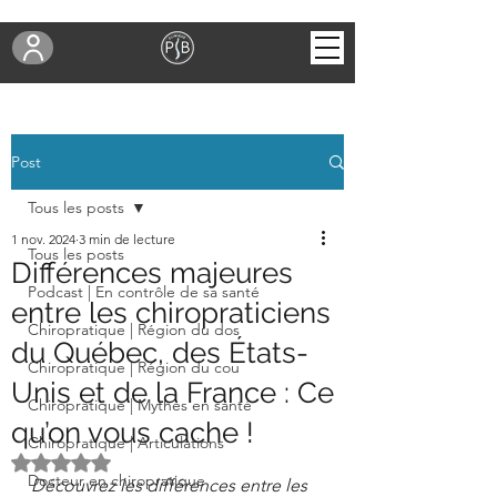
Post
Tous les posts
1 nov. 2024
3 min de lecture
Tous les posts
Différences majeures
Podcast | En contrôle de sa santé
entre les chiropraticiens
Chiropratique | Région du dos
du Québec, des États-
Chiropratique | Région du cou
Unis et de la France : Ce
Chiropratique | Mythes en santé
qu’on vous cache !
Chiropratique | Articulations
Noté NaN étoiles sur 5.
Docteur en chiropratique
Découvrez les différences entre les 