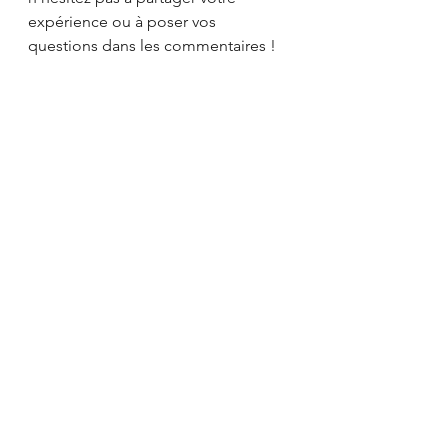
expérience ou à poser vos 
questions dans les commentaires !
N'oubliez pas de partager votre 
histoire, vos commentaires, et vos 
suggestions dans la section ci-
dessous. Et surtout, ne manquez pas 
de vous abonner à la chaîne 
YouTube officielle du 
Chiropraticien
! Nous publions des 
capsules éducatives chaque 
semaine pour vous aider à être 
mieux informés et à garder le 
contrôle de votre santé.
Dr. Boisvert, chiropraticien sur YouTube !