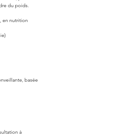
dre du poids.
 en nutrition
ie)
enveillante, basée
sultation à