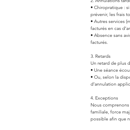
2. Annulations tard
• Chiropratique : s
prévenir, les frais 
• Autres services (m
facturés en cas d’a
• Absence sans avis
facturés.
3. Retards
Un retard de plus d
• Une séance écourt
• Ou, selon la disp
d’annulation appli
4. Exceptions
Nous comprenons qu
familiale, force m
possible afin que 