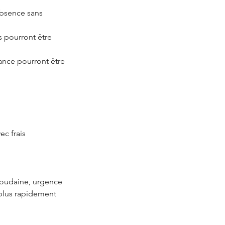
’absence sans
ls pourront être
éance pourront être
ec frais
soudaine, urgence
 plus rapidement