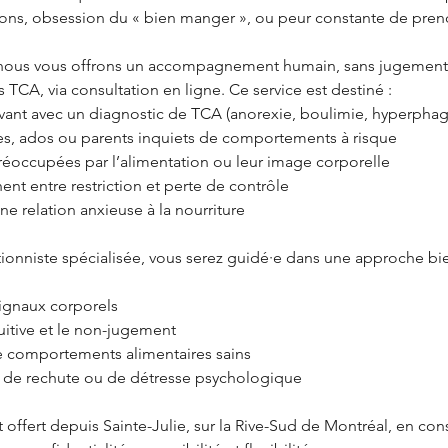
ons, obsession du « bien manger », ou peur constante de pren
 nous vous offrons un accompagnement humain, sans jugement,
s TCA, via consultation en ligne. Ce service est destiné :
vant avec un diagnostic de TCA (anorexie, boulimie, hyperphag
es, ados ou parents inquiets de comportements à risque
éoccupées par l’alimentation ou leur image corporelle
nent entre restriction et perte de contrôle
une relation anxieuse à la nourriture
tionniste spécialisée, vous serez guidé·e dans une approche bi
signaux corporels
tuitive et le non-jugement
de comportements alimentaires sains
s de rechute ou de détresse psychologique
t offert depuis Sainte-Julie, sur la Rive-Sud de Montréal, en con