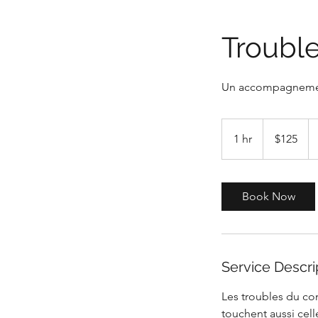
Trouble
Un accompagnement
125
Canadian
1 hr
1
$125
dollars
h
Book Now
Service Descri
Les troubles du co
touchent aussi celle