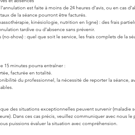
ives et absences
i l’annulation est faite à moins de 24 heures d’avis, ou en cas d
totaux de la séance pourront être facturés.
assothérapie, kinésiologie, nutrition en ligne) : des frais partie
nnulation tardive ou d’absence sans prévenir.
 (no-show) : quel que soit le service, les frais complets de la s
e 15 minutes pourra entraîner :
ée, facturée en totalité.
onibilité du professionnel, la nécessité de reporter la séance, av
cables.
e des situations exceptionnelles peuvent survenir (maladie 
ajeure). Dans ces cas précis, veuillez communiquer avec nous le
nous puissions évaluer la situation avec compréhension.