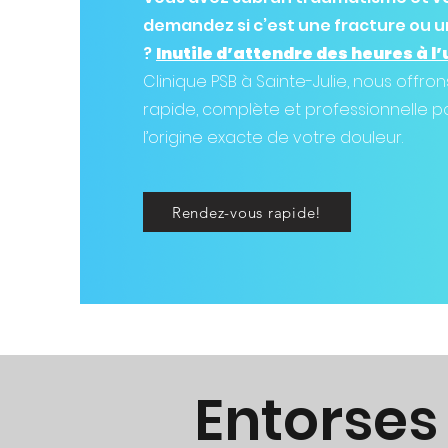
demandez si c’est une fracture ou u
?
Inutile d’attendre des heures à l
Clinique PSB à Sainte-Julie, nous offro
rapide, complète et professionnelle p
l’origine exacte de votre douleur.
Rendez-vous rapide!
Entorses 