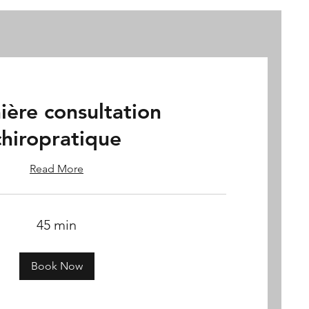
ière consultation
chiropratique
Read More
45 min
Book Now