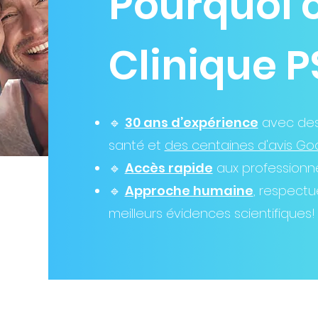
Pourquoi c
Clinique P
🔹
30 ans d’expérience
avec des 
santé et
des centaines d'avis Goog
🔹
Accès rapide
aux professionne
🔹
Approche humaine
, respectu
meilleurs évidences scientifiques!