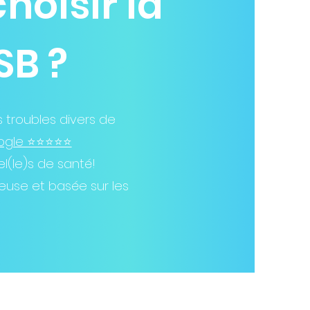
hoisir la
SB ?
troubles divers de
le ⭐️⭐️⭐️⭐️⭐️
l(le)s de santé!
euse et basée sur les