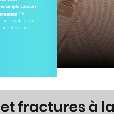
ne simple torsion
’urgence
. À la
ns une évaluation
our déterminer
et fractures à l