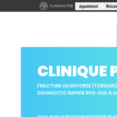
Appointment
Welco
CLINIQUE PSB
CLINIQUE 
FRACTURE OU ENTORSE (TORSION)
DIAGNOSTIC RAPIDE RIVE-SUD À S
Vous avez subi un traumatisme et v