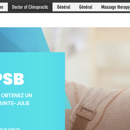
me
Doctor of Chiropractic
Général
Général
Massage therapy
PSB
 OBTENEZ UN
AINTE-JULIE
ous vous