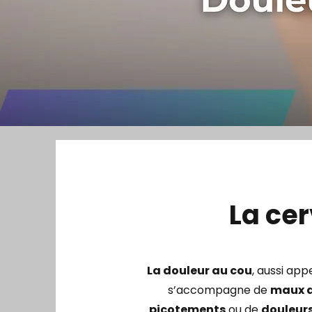
La cer
La douleur au cou
, aussi ap
s’accompagne de
maux d
picotements
ou de
douleurs