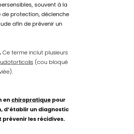
ersensibles, souvent à la
e de protection, déclenche
tude afin de prévenir un
.
Ce terme inclut plusieurs
udotorticolis
(cou bloqué
iée).
n en
chiropratique
pour
n, d’établir un diagnostic
 prévenir les récidives.