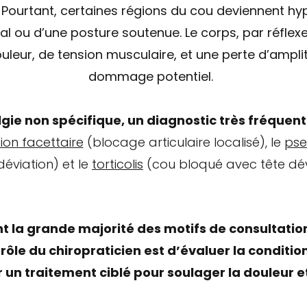
Pourtant, certaines régions du cou deviennent hyp
 ou d’une posture soutenue. Le corps, par réflex
leur, de tension musculaire, et une perte d’ampli
dommage potentiel.
gie non spécifique, un diagnostic très fréquent
ation facettaire
(blocage articulaire localisé),
le
pse
déviation) et
le
torticolis
(cou bloqué avec tête dév
t la grande majorité des motifs de consultatio
rôle du chiropraticien est d’évaluer la conditio
 un traitement ciblé pour soulager la douleur et