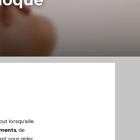
out lorsqu’elle
ements
, de
ent vous aider