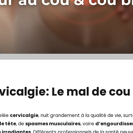
vicalgie: Le mal de cou
pelée
cervicalgie
, nuit grandement à la qualité de vie, surt
e tête
, de
spasmes musculaires
, voire
d’engourdiss
 irradiantes
. Différents professionnels de la santé peuv