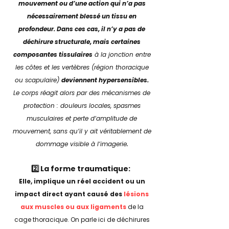
mouvement ou d’une action qui n’a pas
nécessairement blessé un tissu en
profondeur. Dans ces cas, il n’y a pas de
déchirure structurale, mais certaines
composantes tissulaires
à la jonction entre
les côtes et les vertèbres (région thoracique
ou scapulaire)
deviennent hypersensibles.
Le corps réagit alors par des mécanismes de
protection : douleurs locales, spasmes
musculaires et perte d’amplitude de
mouvement, sans qu’il y ait véritablement de
.
dommage visible à l’imagerie
2️⃣ La forme traumatique:
Elle, implique un réel accident ou un
impact direct ayant causé des
lésions
aux muscles ou aux ligaments
de la
cage thoracique. On parle ici de déchirures