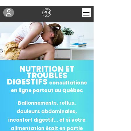
NUTRITION ET
TROUBLES
DIGESTIFS
consultations
en ligne partout au Québec
Ballonnements, reflux,
douleurs abdominales,
inconfort digestif... et si votre
alimentation était en partie