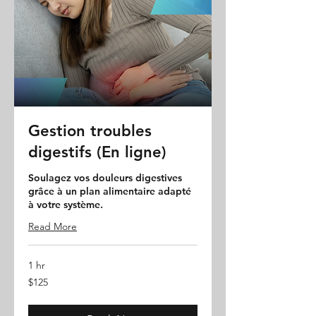
Gestion troubles
digestifs (En ligne)
Soulagez vos douleurs digestives
grâce à un plan alimentaire adapté
à votre système.
Read More
1 hr
125
$125
Canadian
dollars