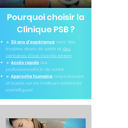
Pourquoi choisir la
Clinique PSB ?
🔹
30 ans d’expérience
avec des
troubles divers de santé et
des
centaines d'avis Google ⭐️⭐️⭐️⭐️⭐️
🔹
Accès rapide
aux
professionnel(le)s de santé!
🔹
Approche humaine
, respectueuse
et basée sur les meilleurs évidences
scientifiques!