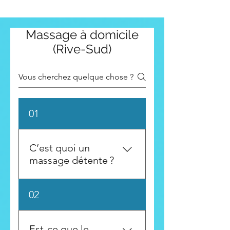
Massage à domicile
(Rive-Sud)
01
C’est quoi un
massage détente ?
Le massage détente, aussi
02
appelé massage relaxant, est
une technique de soin
corporel douce et
Est-ce que le