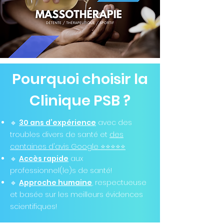
Pourquoi choisir la
Clinique PSB ?
🔹
30 ans d’expérience
avec des
troubles divers de santé et
des
centaines d'avis Google ⭐️⭐️⭐️⭐️⭐️
🔹
Accès rapide
aux
professionnel(le)s de santé!
🔹
Approche humaine
, respectueuse
et basée sur les meilleurs évidences
scientifiques!