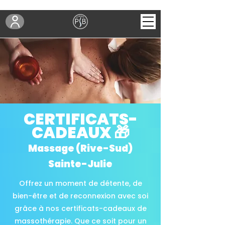
CERTIFICATS-
CADEAUX 🎁
Massage (Rive-Sud)
Sainte-Julie
Offrez un moment de détente, de
bien-être et de reconnexion avec soi
grâce à nos certificats-cadeaux de
massothérapie. Que ce soit pour un