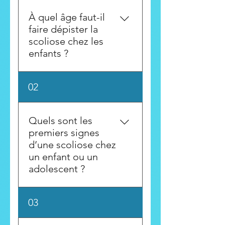
À quel âge faut-il
faire dépister la
scoliose chez les
enfants ?
Le dépistage peut débuter
02
dès l’âge de 6 ou 7 ans,
surtout si un parent
remarque une asymétrie
Quels sont les
posturale. Les périodes
premiers signes
critiques sont entre 10 et 14
d’une scoliose chez
ans, durant les poussées de
un enfant ou un
croissance rapide.
adolescent ?
Une épaule plus haute que
03
l’autre, une omoplate
saillante, une taille