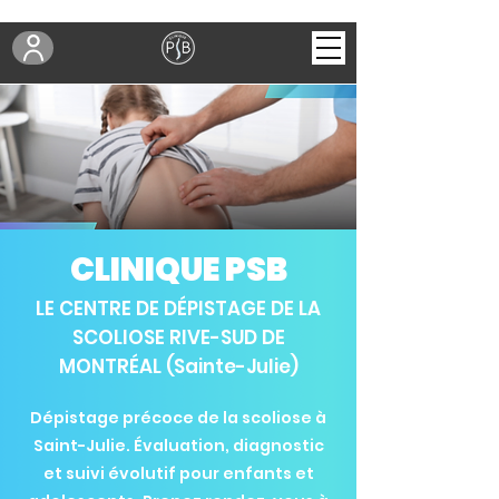
CLINIQUE PSB
LE CENTRE DE DÉPISTAGE DE LA
SCOLIOSE RIVE-SUD DE
MONTRÉAL (Sainte-Julie)
Dépistage précoce de la scoliose à
Saint-Julie. Évaluation, diagnostic
et suivi évolutif pour enfants et