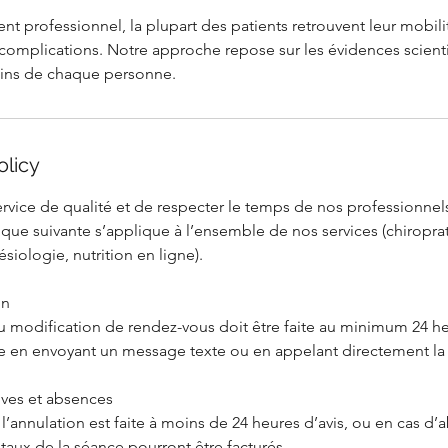
t professionnel, la plupart des patients retrouvent leur mobili
s complications. Notre approche repose sur les évidences scient
oins de chaque personne.
olicy
ervice de qualité et de respecter le temps de nos professionnels
itique suivante s’applique à l’ensemble de nos services (chiropra
siologie, nutrition en ligne).
on
u modification de rendez-vous doit être faite au minimum 24 he
re en envoyant un message texte ou en appelant directement la 
ives et absences
i l’annulation est faite à moins de 24 heures d’avis, ou en cas d
totaux de la séance pourront être facturés.