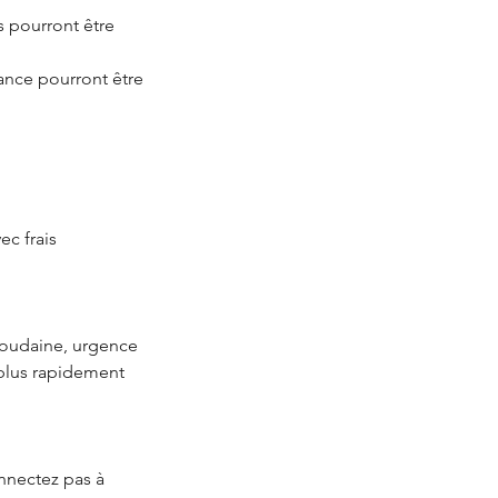
ls pourront être
éance pourront être
ec frais
soudaine, urgence
 plus rapidement
onnectez pas à