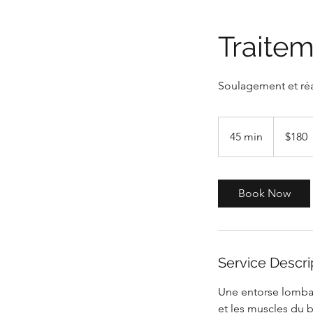
Traitem
Soulagement et réa
180
Canadian
45 min
4
$180
dollars
5
m
i
Book Now
n
Service Descri
Une entorse lombai
et les muscles du 