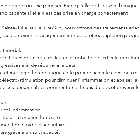
lté à bouger ou à se pencher. Bien qu’elle soit souvent bénigne
andicapante si elle n’est pas prise en charge correctement.
 Sainte-Julie, sur la Rive-Sud, nous offrons des traitements ada
, qui combinent soulagement immédiat et réadaptation progre
ultimodale
pratiques doux pour restaurer la mobilité des articulations lom
gressives afin de réduire la raideur.
e et massage thérapeutique ciblé pour relâcher les tensions mu
t électro-stimulation pour diminuer l’inflammation et apaiser la
ices personnalisés pour renforcer le bas du dos et prévenir le
ement
r et l’inflammation.
lité et la fonction lombaire.
upération rapide et sécuritaire.
utes grâce à un suivi adapté.