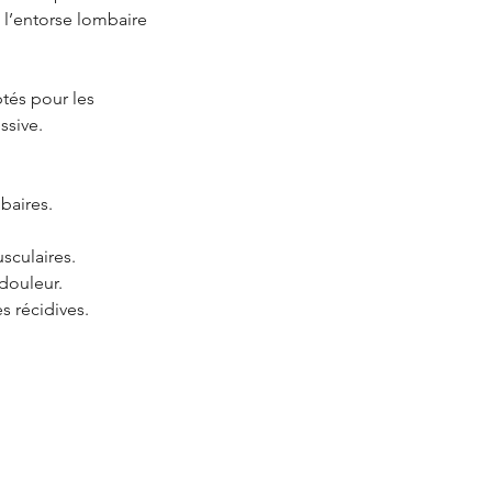
, l’entorse lombaire
ptés pour les
ssive.
baires.
sculaires.
 douleur.
s récidives.