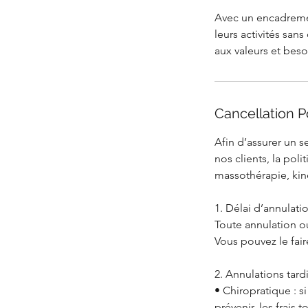
Avec un encadremen
leurs activités san
aux valeurs et bes
Cancellation P
Afin d’assurer un s
nos clients, la pol
massothérapie, kiné
1. Délai d’annulati
Toute annulation o
Vous pouvez le fai
2. Annulations tard
• Chiropratique : s
prévenir, les frais 