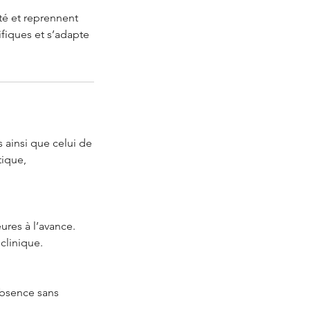
té et reprennent
ifiques et s’adapte
 ainsi que celui de
tique,
ures à l’avance.
clinique.
’absence sans