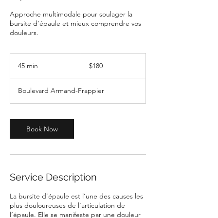
Approche multimodale pour soulager la
bursite d’épaule et mieux comprendre vos
douleurs.
180
Canadian
45 min
4
$180
dollars
5
m
Boulevard Armand-Frappier
i
n
Book Now
Service Description
La bursite d’épaule est l’une des causes les
plus douloureuses de l’articulation de
l’épaule. Elle se manifeste par une douleur