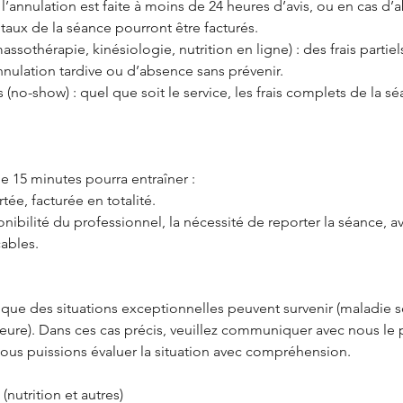
i l’annulation est faite à moins de 24 heures d’avis, ou en cas d
totaux de la séance pourront être facturés.
assothérapie, kinésiologie, nutrition en ligne) : des frais partie
nnulation tardive ou d’absence sans prévenir.
 (no-show) : quel que soit le service, les frais complets de la s
e 15 minutes pourra entraîner :
ée, facturée en totalité.
onibilité du professionnel, la nécessité de reporter la séance, av
cables.
e des situations exceptionnelles peuvent survenir (maladie 
ajeure). Dans ces cas précis, veuillez communiquer avec nous le
nous puissions évaluer la situation avec compréhension.
 (nutrition et autres)