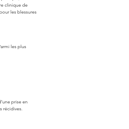
re clinique de
 pour les blessures
Parmi les plus
d’une prise en
s récidives.