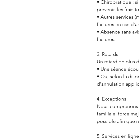
• Chiropratique : s
prévenir, les frais 
• Autres services (m
facturés en cas d’a
• Absence sans avis
facturés.
3. Retards
Un retard de plus d
• Une séance écourt
• Ou, selon la disp
d’annulation appli
4. Exceptions
Nous comprenons qu
familiale, force m
possible afin que 
5. Services en ligne