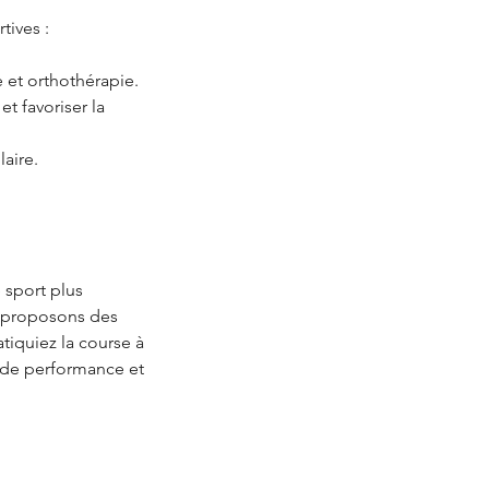
tives :
e et orthothérapie.
t favoriser la
laire.
 sport plus
e, proposons des
tiquiez la course à
s de performance et