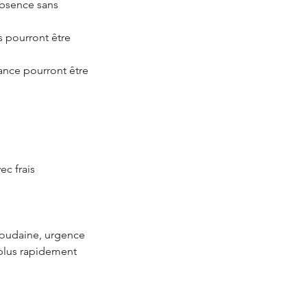
’absence sans
ls pourront être
éance pourront être
ec frais
soudaine, urgence
 plus rapidement