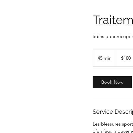
Traitem
Soins pour récupér
180
Canadian
45 min
4
$180
dollars
5
m
i
Book Now
n
Service Descri
Les blessures sport
d’un faux mouvemen