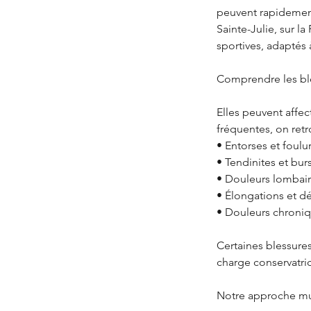
peuvent rapidement 
Sainte-Julie, sur l
sportives, adaptés 
Comprendre les ble
Elles peuvent affec
fréquentes, on retr
• Entorses et foulu
• Tendinites et burs
• Douleurs lombaire
• Élongations et d
• Douleurs chroni
Certaines blessure
charge conservatric
Notre approche m