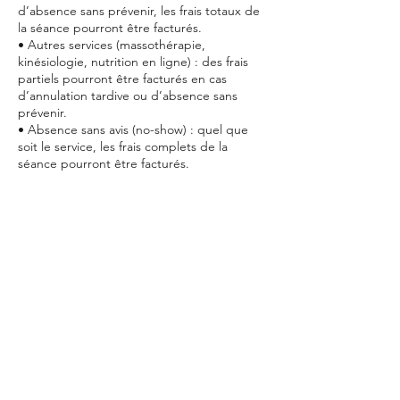
d’absence sans prévenir, les frais totaux de
la séance pourront être facturés.
• Autres services (massothérapie,
kinésiologie, nutrition en ligne) : des frais
partiels pourront être facturés en cas
d’annulation tardive ou d’absence sans
prévenir.
• Absence sans avis (no-show) : quel que
soit le service, les frais complets de la
séance pourront être facturés.
3. Retards
Un retard de plus de 15 minutes pourra
entraîner :
• Une séance écourtée, facturée en totalité.
• Ou, selon la disponibilité du professionnel,
la nécessité de reporter la séance, avec frais
d’annulation applicables.
4. Exceptions
Nous comprenons que des situations
exceptionnelles peuvent survenir (maladie
soudaine, urgence familiale, force majeure).