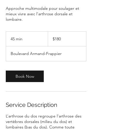
Approche multimodale pour soulager et
mieux vivre avec l’arthrose dorsale et
lombaire.
180
Canadian
45 min
4
$180
dollars
5
m
Boulevard Armand-Frappier
i
n
Book Now
Service Description
L’arthrose du dos regroupe l’arthrose des
vertèbres dorsales (milieu du dos) et
lombaires (bas du dos). Comme toute